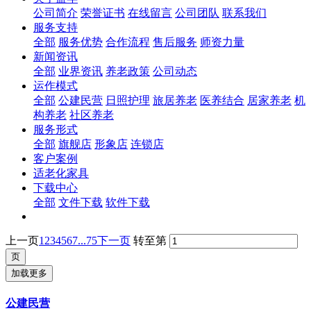
公司简介
荣誉证书
在线留言
公司团队
联系我们
服务支持
全部
服务优势
合作流程
售后服务
师资力量
新闻资讯
全部
业界资讯
养老政策
公司动态
运作模式
全部
公建民营
日照护理
旅居养老
医养结合
居家养老
机
构养老
社区养老
服务形式
全部
旗舰店
形象店
连锁店
客户案例
适老化家具
下载中心
全部
文件下载
软件下载
上一页
1
2
3
4
5
6
7
...75
下一页
转至第
加载更多
公建民营