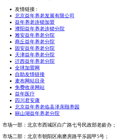
友情链接 :
北京益年养老发展有限公司
益年养老连锁加盟
濮阳益年养老连锁分院
雅安益年养老分院
商丘益年养老分院
固安益年养老分院
天津益年养老分院
迁西益年养老分院
全球加盟网
自助友情链接
麦布网站目录
免费收录网站
益年医疗
四川君安康
北京益年养老临县泽亲颐养园
丽山湖益年养老分院
市场一部：北京市西城区白广路七号民政部老龄办；
市场二部：北京市朝阳区南磨房路平乐园甲5号；