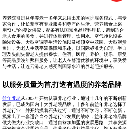
养老院引进益年养老十多年来总结出来的照护服务模式，与专
家合作，让长辈享有专业服务和尊严的生活。营养膳食上采
用“3+1”的餐饮供应，配备有法国知名品牌料理机，调制适合
老人食用的美食，并进行体重管理。饮用水、空气净化设备、
除湿设备、大型空调等生活设施以及楼顶空中花园、大型观赏
鱼缸，为老人生活平添保障和乐趣。以国际标准为自理、半自
理及失能失智老人提供餐饮、住宿、医疗、养护、娱乐、康复
等高品质晚年照料服务，让老人在舒适优雅的环境中，享受爱
与生活，让连云港老人感受到国际水准的养老照护服务。
以服务质量为首,打造有温度的养老品牌
益年养老
从2003年开始从事养老行业，通过十几年的不断创新
发展，已成为国内十大养老院品牌，十多年前益年养老选择了
养老行业，并开始摸着石头过河，通过不断学习，不断创新，
摸索出了一套适合当今养老行业发展的战略，益年养老将品牌
做为做为行业突破口，通过自营加加盟的发展思路，共享资源
开发银发产业周边产品，使养老行业利益最大化。旗下有养老