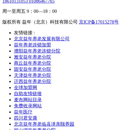
18610131053 01086467765
周一至周五 9：00—18：00
版权所有 益年（北京）科技有限公司
京ICP备17015278号
友情链接 :
北京益年养老发展有限公司
益年养老连锁加盟
濮阳益年养老连锁分院
雅安益年养老分院
商丘益年养老分院
固安益年养老分院
天津益年养老分院
迁西益年养老分院
全球加盟网
自助友情链接
麦布网站目录
免费收录网站
益年医疗
四川君安康
北京益年养老临县泽亲颐养园