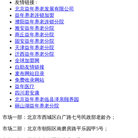
友情链接 :
北京益年养老发展有限公司
益年养老连锁加盟
濮阳益年养老连锁分院
雅安益年养老分院
商丘益年养老分院
固安益年养老分院
天津益年养老分院
迁西益年养老分院
全球加盟网
自助友情链接
麦布网站目录
免费收录网站
益年医疗
四川君安康
北京益年养老临县泽亲颐养园
丽山湖益年养老分院
市场一部：北京市西城区白广路七号民政部老龄办；
市场二部：北京市朝阳区南磨房路平乐园甲5号；