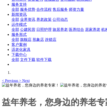
服务支持
全部
服务优势
合作流程
售后服务
师资力量
新闻资讯
全部
业界资讯
养老政策
公司动态
运作模式
全部
公建民营
日照护理
旅居养老
医养结合
居家养老
机
服务形式
全部
旗舰店
形象店
连锁店
客户案例
适老化家具
下载中心
全部
文件下载
软件下载
<
Previous
>
Next
益年养老，您身边的养老专