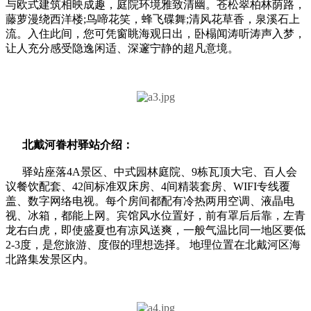
与欧式建筑相映成趣，庭院环境雅致清幽。苍松翠柏林荫路，
藤萝漫绕西洋楼;鸟啼花笑，蜂飞碟舞;清风花草香，泉溪石上
流。入住此间，您可凭窗眺海观日出，卧榻闻涛听涛声入梦，
让人充分感受隐逸闲适、深邃宁静的超凡意境。
北戴河眷村驿站介绍：
驿站座落4A景区、中式园林庭院、9栋瓦顶大宅、百人会
议餐饮配套、42间标准双床房、4间精装套房、WIFI专线覆
盖、数字网络电视。每个房间都配有冷热两用空调、液晶电
视、冰箱，都能上网。宾馆风水位置好，前有罩后后靠，左青
龙右白虎，即使盛夏也有凉风送爽，一般气温比同一地区要低
2-3度，是您旅游、度假的理想选择。 地理位置在北戴河区海
北路集发景区内。