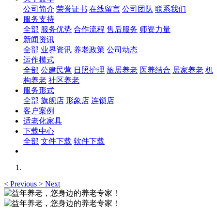
公司简介
荣誉证书
在线留言
公司团队
联系我们
服务支持
全部
服务优势
合作流程
售后服务
师资力量
新闻资讯
全部
业界资讯
养老政策
公司动态
运作模式
全部
公建民营
日照护理
旅居养老
医养结合
居家养老
机
构养老
社区养老
服务形式
全部
旗舰店
形象店
连锁店
客户案例
适老化家具
下载中心
全部
文件下载
软件下载
<
Previous
>
Next