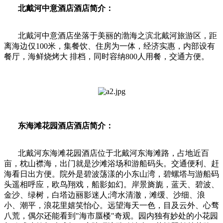
北戴河中意酒店酒店简介：
北戴河中意酒店坐落于美丽的渤海之滨北戴河旅游区，距
离海边仅100米，集餐饮、住房为一体，经济实惠，内部设有
餐厅，海鲜烧烤大 排档，同时容纳800人用餐，交通方便。
东海滩花园酒店酒店简介：
北戴河东海滩花园酒店位于北戴河东海滩路，占地近百
亩，枕山襟海，出门就是沙滩浴场和游船码头。交通便利、赶
海看日出方便。院外是碧波荡漾的小东山湾，碧螺塔与游船码
头遥相呼应，欧鸟翔戏，船影如幻。岸景旖旎，蓝天、碧波、
金沙、绿树，白塔边丽影迷人;湾水清澈，滩缓、沙细、浪
小、潮平，浪花里嬉笑怡心。远望海天一色，目及云外、心骛
八荒，偶尔还能看到"海市蜃楼"奇观。园内独有妙处的小花园