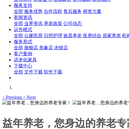
服务支持
全部
服务优势
合作流程
售后服务
师资力量
新闻资讯
全部
业界资讯
养老政策
公司动态
运作模式
全部
公建民营
日照护理
旅居养老
医养结合
居家养老
机
服务形式
全部
旗舰店
形象店
连锁店
客户案例
适老化家具
下载中心
全部
文件下载
软件下载
<
Previous
>
Next
益年养老，您身边的养老专