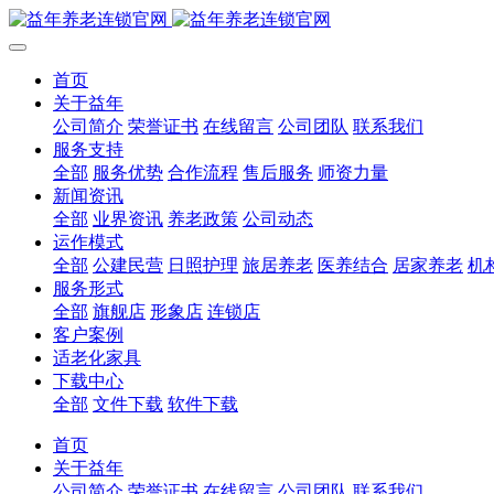
首页
关于益年
公司简介
荣誉证书
在线留言
公司团队
联系我们
服务支持
全部
服务优势
合作流程
售后服务
师资力量
新闻资讯
全部
业界资讯
养老政策
公司动态
运作模式
全部
公建民营
日照护理
旅居养老
医养结合
居家养老
机
服务形式
全部
旗舰店
形象店
连锁店
客户案例
适老化家具
下载中心
全部
文件下载
软件下载
首页
关于益年
公司简介
荣誉证书
在线留言
公司团队
联系我们