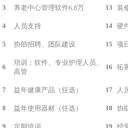
3
13
养老中心管理软件6.8万
装
4
14
人员支持
硬
5
15
协助招聘、团队建设
项
培训：软件、专业护理人员、
6
16
拓
高管
7
17
益年健康产品（任选）
人
8
18
益年使用器材（任选）
协
9
19
定期培训
经