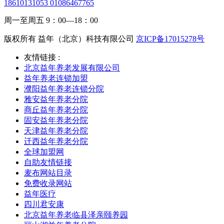
18610131053 01086467765
周一至周五 9：00—18：00
版权所有 益年（北京）科技有限公司
京ICP备17015278号
友情链接 :
北京益年养老发展有限公司
益年养老连锁加盟
濮阳益年养老连锁分院
雅安益年养老分院
商丘益年养老分院
固安益年养老分院
天津益年养老分院
迁西益年养老分院
全球加盟网
自助友情链接
麦布网站目录
免费收录网站
益年医疗
四川君安康
北京益年养老临县泽亲颐养园