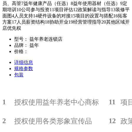
员、高管7益年健康产品（任选）8益年使用器材（任选）9定
期培训10公司参与投资11项目评估12政策解读与指导13装修平
面图4人员支持14硬件设备的对接15项目的设置与搭配16拓客
方案17人员薪资结构18协助开业19经营管理指导20其他区域开
店优先权
型号：
益年养老连锁店
品牌：
益年
价格：
详细信息
规格参数
包装
1
11
授权使用益年养老中心商标
项
2
12
授权使用各类形象宣传品
政