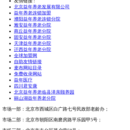
友情链接 :
北京益年养老发展有限公司
益年养老连锁加盟
濮阳益年养老连锁分院
雅安益年养老分院
商丘益年养老分院
固安益年养老分院
天津益年养老分院
迁西益年养老分院
全球加盟网
自助友情链接
麦布网站目录
免费收录网站
益年医疗
四川君安康
北京益年养老临县泽亲颐养园
丽山湖益年养老分院
市场一部：北京市西城区白广路七号民政部老龄办；
市场二部：北京市朝阳区南磨房路平乐园甲5号；