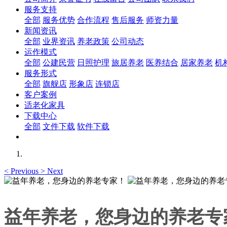
服务支持
全部
服务优势
合作流程
售后服务
师资力量
新闻资讯
全部
业界资讯
养老政策
公司动态
运作模式
全部
公建民营
日照护理
旅居养老
医养结合
居家养老
机
服务形式
全部
旗舰店
形象店
连锁店
客户案例
适老化家具
下载中心
全部
文件下载
软件下载
<
Previous
>
Next
益年养老，您身边的养老专