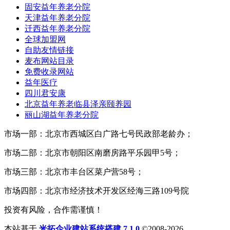
固安益年养老分院
天津益年养老分院
迁西益年养老分院
全球加盟网
自助友情链接
麦布网站目录
免费收录网站
益年医疗
四川君安康
北京益年养老临县泽亲颐养园
丽山湖益年养老分院
市场一部：北京市西城区白广路七号民政部老龄办；
市场二部：北京市朝阳区南磨房路平乐园甲5号；
市场三部：北京市丰台区菜户营58号；
市场四部：北京市经济技术开发区经海三路109号院
投资有风险，合作需谨慎！
本站基于
米拓企业建站系统搭建 7.1.0
©2008-2026