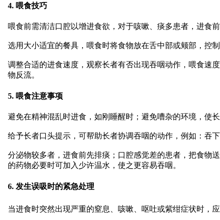
4. 喂食技巧
喂食前需清洁口腔以增进食欲，对于咳嗽、痰多患者，进食前
选用大小适宜的餐具，喂食时将食物放在舌中部或颊部，控制
调整合适的进食速度，观察长者有否出现吞咽动作，喂食速度
物反流。
5. 喂食注意事项
避免在精神混乱时进食，如刚睡醒时；避免嘈杂的环境，使
给予长者口头提示，可帮助长者协调吞咽的动作，例如：吞下
分泌物较多者，进食前先排痰；口腔感觉差的患者，把食物送
的药物必要时可加入少许温水，使之更容易吞咽。
6. 发生误吸时的紧急处理
当进食时突然出现严重的窒息、咳嗽、呕吐或紫绀症状时，应