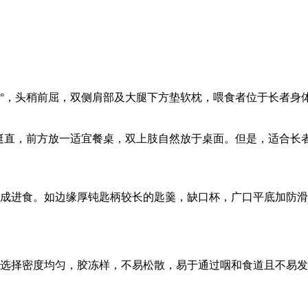
0°，头稍前屈，双侧肩部及大腿下方垫软枕，喂食者位于长者身
干挺直，前方放一适宜餐桌，双上肢自然放于桌面。但是，适合长
成进食。如边缘厚钝匙柄较长的匙羹，缺口杯，广口平底加防滑
选择密度均匀，胶冻样，不易松散，易于通过咽和食道且不易发