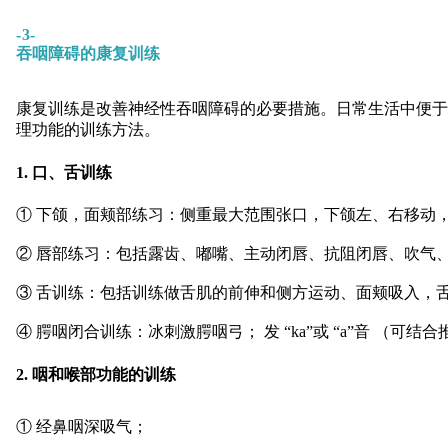
-3-
吞咽障碍的康复训练
康复训练是改善神经性吞咽障碍的必要措施。日常生活中便于
理功能的训练方法。
1. 口、舌训练
① 下颌，面颊部练习：侧重最大范围张口，下颌左、右移动
② 唇部练习：包括露齿、嘟嘴、主动闭唇、抗阻闭唇、吹气
③ 舌训练：包括训练做舌肌的前伸和侧方运动、面颊吸入，
④ 腭咽闭合训练：冰刺激腭咽弓； 发 “ka”或 “a”音 （
2. 咽和喉部功能的训练
① 经鼻咽深吸气；