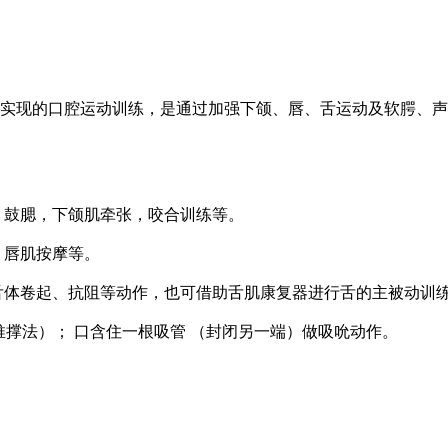
实现的口腔运动训练，是通过加强下颌、唇、舌运动及软腭、声
，鼓腮，下颌肌牵张，咬合训练等。
、唇肌按摩等。
舌体卷起、抗阻等动作，也可借助舌肌康复器进行舌的主被动训
可结合推撑法）； 口含住一根吸管 （封闭另一端）做吸吮动作。