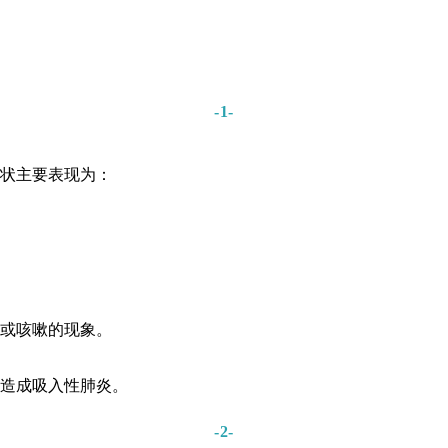
-1-
状主要表现为：
或咳嗽的现象。
染造成吸入性肺炎。
-2-