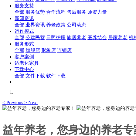
服务支持
全部
服务优势
合作流程
售后服务
师资力量
新闻资讯
全部
业界资讯
养老政策
公司动态
运作模式
全部
公建民营
日照护理
旅居养老
医养结合
居家养老
机
服务形式
全部
旗舰店
形象店
连锁店
客户案例
适老化家具
下载中心
全部
文件下载
软件下载
<
Previous
>
Next
益年养老，您身边的养老专