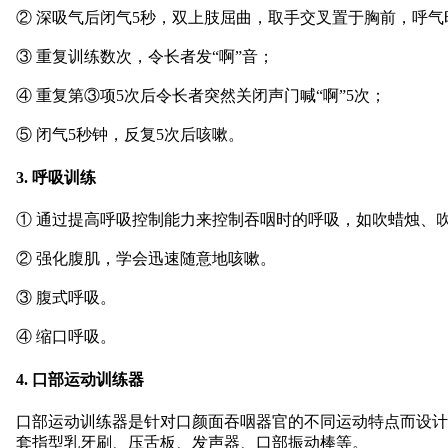
② 深吸气后闭气5秒，双上肢屈曲，取手交叉置于胸前，呼
③ 重复训练数次，令长者发“啊”音；
④ 重复第③项5次后令长者突然关闭声门喊“啊”5次；
⑤ 闭气5秒钟，反复5次后咳嗽。
3. 呼吸训练
① 通过提高呼吸控制能力来控制吞咽时的呼吸，如吹蜡烛、
② 强化腹肌，学会迅速随意地咳嗽。
③ 腹式呼吸。
④ 缩口呼吸。
4. 口部运动训练器
口部运动训练器是针对口颜面吞咽器官的不同运动特点而设计
套指型乳牙刷、压舌板、发声器、口部振动棒等。