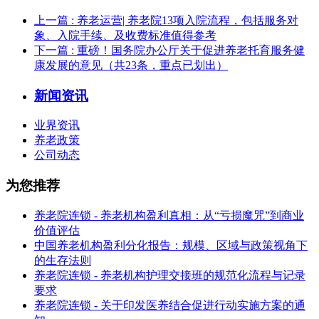
上一篇
: 养老运营| 养老院13项入院流程，包括服务对
象、入院手续、及收费标准值得参考
下一篇
: 重磅！国务院办公厅关于促进养老托育服务健
康发展的意见（共23条，重点已划出）
新闻资讯
业界资讯
养老政策
公司动态
为您推荐
养老院连锁 - 养老机构盈利真相：从“亏损魔咒”到商业
价值评估
中国养老机构盈利分化报告：规模、区域与政策视角下
的生存法则
养老院连锁 - 养老机构护理交接班的规范化流程与记录
要求
养老院连锁 - 关于印发医养结合促进行动实施方案的通