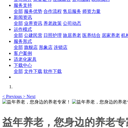
服务支持
全部
服务优势
合作流程
售后服务
师资力量
新闻资讯
全部
业界资讯
养老政策
公司动态
运作模式
全部
公建民营
日照护理
旅居养老
医养结合
居家养老
机
服务形式
全部
旗舰店
形象店
连锁店
客户案例
适老化家具
下载中心
全部
文件下载
软件下载
<
Previous
>
Next
益年养老，您身边的养老专