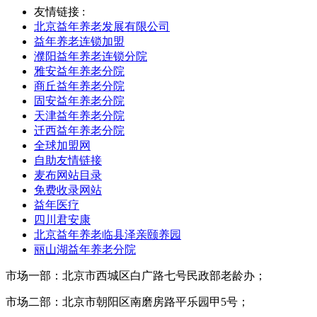
友情链接 :
北京益年养老发展有限公司
益年养老连锁加盟
濮阳益年养老连锁分院
雅安益年养老分院
商丘益年养老分院
固安益年养老分院
天津益年养老分院
迁西益年养老分院
全球加盟网
自助友情链接
麦布网站目录
免费收录网站
益年医疗
四川君安康
北京益年养老临县泽亲颐养园
丽山湖益年养老分院
市场一部：北京市西城区白广路七号民政部老龄办；
市场二部：北京市朝阳区南磨房路平乐园甲5号；