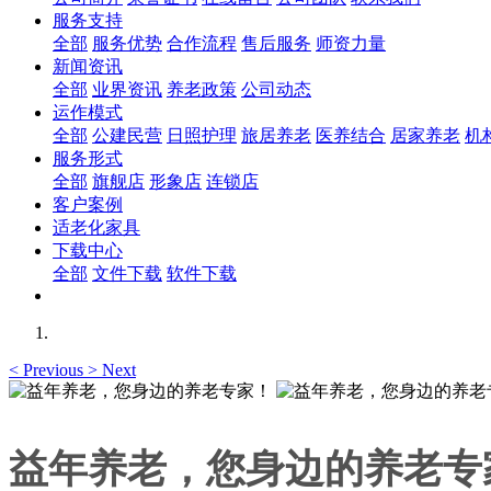
服务支持
全部
服务优势
合作流程
售后服务
师资力量
新闻资讯
全部
业界资讯
养老政策
公司动态
运作模式
全部
公建民营
日照护理
旅居养老
医养结合
居家养老
机
服务形式
全部
旗舰店
形象店
连锁店
客户案例
适老化家具
下载中心
全部
文件下载
软件下载
<
Previous
>
Next
益年养老，您身边的养老专