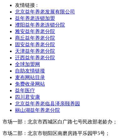
友情链接 :
北京益年养老发展有限公司
益年养老连锁加盟
濮阳益年养老连锁分院
雅安益年养老分院
商丘益年养老分院
固安益年养老分院
天津益年养老分院
迁西益年养老分院
全球加盟网
自助友情链接
麦布网站目录
免费收录网站
益年医疗
四川君安康
北京益年养老临县泽亲颐养园
丽山湖益年养老分院
市场一部：北京市西城区白广路七号民政部老龄办；
市场二部：北京市朝阳区南磨房路平乐园甲5号；