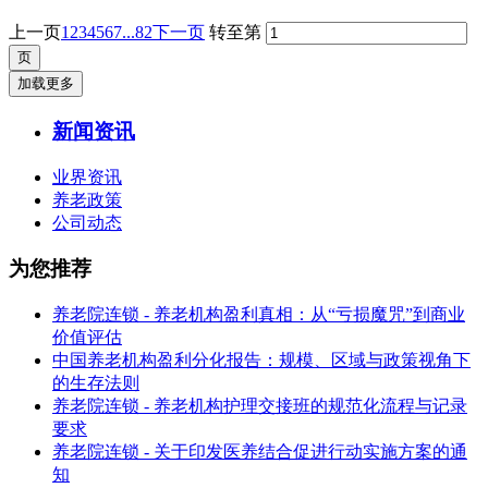
上一页
1
2
3
4
5
6
7
...82
下一页
转至第
加载更多
新闻资讯
业界资讯
养老政策
公司动态
为您推荐
养老院连锁 - 养老机构盈利真相：从“亏损魔咒”到商业
价值评估
中国养老机构盈利分化报告：规模、区域与政策视角下
的生存法则
养老院连锁 - 养老机构护理交接班的规范化流程与记录
要求
养老院连锁 - 关于印发医养结合促进行动实施方案的通
知