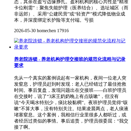
态，其余在盈亏边缘挣扎。盈利机构的核心共性是“精准
卡位刚需”：聚焦失能护理（医养结合）、选址城区（而
非远郊）、采用“公建民营”或“轻资产”模式降低物业成
本，并深度绑定长护险等支付端。亏损
2026-05-30
homechen
17916
养老院连锁 - 养老机构护理交接班的规范化流程与记录
要求
先从一个真实的案例说起有一家机构，夜间一位老人突
发窒息，护理员赶到时发现：老人已经错过了最佳抢救
时间。事后复盘，发现问题出在交接班——白班护理员
在交接时，说了“3床王奶奶晚上有点咳嗽”，但没有
说“今天喝水特别少，痰比较黏稠”。夜班护理员觉得“咳
嗽”不算大事，没有特别关注。结果凌晨两点，老人痰液
堵塞窒息。这个案例，我相信行业里很多人都听过，或
者经历过类似的事情。事后追责，护理员很委屈：“我交
接了啊。