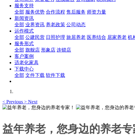
服务支持
全部
服务优势
合作流程
售后服务
师资力量
新闻资讯
全部
业界资讯
养老政策
公司动态
运作模式
全部
公建民营
日照护理
旅居养老
医养结合
居家养老
机
服务形式
全部
旗舰店
形象店
连锁店
客户案例
适老化家具
下载中心
全部
文件下载
软件下载
<
Previous
>
Next
益年养老，您身边的养老专