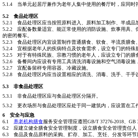
5.1.4
当单元起居厅兼作为老年人集中使用的餐厅时，应同时
5.2
食品处理区
5.2.1
食品处理区应当按照原料进入、原料加工制作、半成品
5.2.2
应配备数量适宜、能正常使用的消防设施、炊事用具、
的密闭餐车。
5.2.3
食品处理区内宜设置制作普通膳食、软食、半流质膳食
5.2.4
宜根据老年人的疾病特点及饮食需求，设立专门的特殊
5.2.5
对于有特殊民族、宗教习惯的老年人，应设立专门的膳
5.2.6
备餐间内应设有专用工具清洗消毒设施和空气消毒设施
5.2.7
宜配备留样专用容器、冷藏设施。
5.2.8
食品处理区内应当设置相应的清洗、消毒、洗手、干手
5.3
非食品处理区
5.3.1
非食品处理区应与食品处理区分隔开。
5.3.2
更衣场所与食品处理区应处于同一建筑内，应设置在工
6 安全与应急
6.1
养老机构膳食
服务安全管理应遵照
GB/T 37276-2018、
6.2
应建立健全膳食安全管理制度，设立膳食安全管理责任人
6.3
食品及食品原料的采购、贮存、加工、烹饪、分发等环节