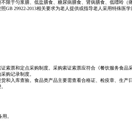
但不限于匀浆膳、低盐膳食、糖尿病膳食、肾病膳食、低嘌呤（
按照
GB 29922-2013相关要求为老人提供或指导老人采用特
索证索票和定点采购制度。采购索证索票应符合《餐饮服务食品
的采购记录制度。
进货和入库查验。食品类产品主要需查看合格证、检疫章、生产
费。
备用。