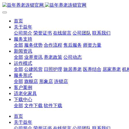
首页
关于益年
公司简介
荣誉证书
在线留言
公司团队
联系我们
服务支持
全部
服务优势
合作流程
售后服务
师资力量
新闻资讯
全部
业界资讯
养老政策
公司动态
运作模式
全部
公建民营
日照护理
旅居养老
医养结合
居家养老
机
服务形式
全部
旗舰店
形象店
连锁店
客户案例
适老化家具
下载中心
全部
文件下载
软件下载
首页
关于益年
公司简介
荣誉证书
在线留言
公司团队
联系我们