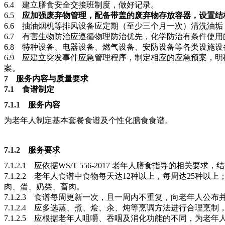
6.4
建立膳食安全交接班制度，做好记录。
6.5
应加强废弃物管理，配备带盖的废弃物存放容器，设置结
6.6
抽油烟机等排风设备应定期（至少三个月一次）清洗油垢
6.7
有害生物防治应遵循物理防治优先，化学防治有条件使用
6.8
特种设备、电器设备、燃气设备、安防设备等各类设施设
6.9
应建立突发事件应急管理程序，制定相应的应急预案，明
案。
7 服务内容与质量要求
7.1
食谱制定
7.1.1 服务内容
为老年人制定基本套餐食谱及个性化膳食食谱。
7.1.2 服务要求
7.1.2.1
应依据
WS/T 556-2017 老年人膳食指导的相
7.1.2.2
老年人食谱中食物每天达
12种以上，每周达25种以
肉、蛋、奶类、畜肉。
7.1.2.3
食谱每周更新一次，且一周内不重复，向老年人公布
7.1.2.4
应多选蒸、煮、烩、汆、炖等烹调方法进行合理烹制
7.1.2.5
应根据老年人咀嚼、吞咽及消化功能的不同，为老年