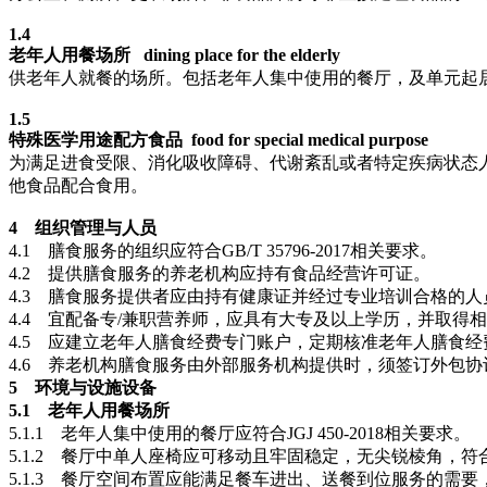
1.4
老年人用餐场所 dining place for the elderly
供老年人就餐的场所。包括老年人集中使用的餐厅，及单元起
1.5
特殊医学用途配方食品 food for special medical purpose
为满足进食受限、消化吸收障碍、代谢紊乱或者特定疾病状态
他食品配合食用。
4 组织管理与人员
4.1
膳食服务的组织应符合
GB/T 35796-2017相关要求。
4.2
提供膳食服务的养老机构应持有食品经营许可证。
4.3
膳食服务提供者应由持有健康证并经过专业培训合格的人
4.4
宜配备专
/兼职营养师，应具有大专及以上学历，并取得
4.5
应建立老年人膳食经费专门账户，定期核准老年人膳食经
4.6
养老机构膳食服务由外部服务机构提供时，须签订外包协
5 环境与设施设备
5.1
老年人用餐场所
5.1.1
老年人集中使用的餐厅应符合
JGJ 450-2018相关要求。
5.1.2
餐厅中单人座椅应可移动且牢固稳定，无尖锐棱角，符
5.1.3
餐厅空间布置应能满足餐车进出、送餐到位服务的需要