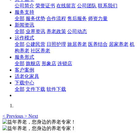
公司简介
荣誉证书
在线留言
公司团队
联系我们
服务支持
全部
服务优势
合作流程
售后服务
师资力量
新闻资讯
全部
业界资讯
养老政策
公司动态
运作模式
全部
公建民营
日照护理
旅居养老
医养结合
居家养老
机
构养老
社区养老
服务形式
全部
旗舰店
形象店
连锁店
客户案例
适老化家具
下载中心
全部
文件下载
软件下载
<
Previous
>
Next