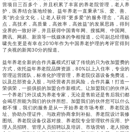
营项目三百多个，并且积累了丰富的养老院管理，老人养
护，医养结合落地经验。益年养老一直秉承“乐、爱、善、
美”的企业文化，让老人获得“更多爱”的服务理念，“高起
点，高技术，高质量，高效率，高效益”的发展思路，得到
业界的一致好评，并且获得中国青年网、搜狐网、中国网、
腾讯、网易、新浪等一线媒体的争相报道，公司副总经理杨
啸先生更是有幸在2010年作为中国养老护理的考评官得到
了央视的新闻30分的报道。
益年养老全新的合作共赢模式打破了传统的只为收加盟费的
方式，依托益年养老院品牌资源，80%以上入住率，专业的
管理运营团队，标准化护理管理，养老院仪器设备免费送，
以及总部资金入股，与经营者共担风险，合作共赢！打造一
荣俱荣，一损俱损的加盟合作新模式。让加盟我们的伙伴从
一个养老门外汉成为养老专家，无论是售前还是售后我们都
会竭尽所能为我们的伙伴所想。加盟我们的伙伴您可以什么
都不懂，我们的服务是从一开始养老市场考察、养老院选
址、协助办理证件、与政府协商拿到补贴、养老院设计装修
图纸、养老院设备仪器对接、养老院专业管理软件应用、护
理人员招聘、管理人员招聘以及培训、市场营销，老人招收