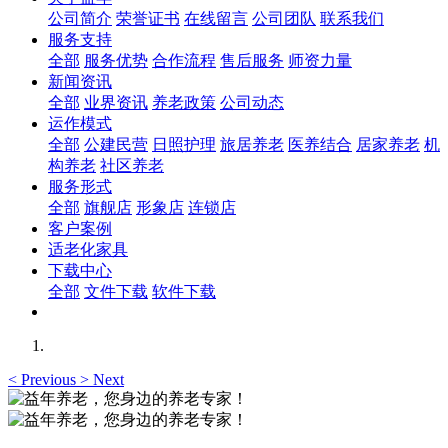
公司简介
荣誉证书
在线留言
公司团队
联系我们
服务支持
全部
服务优势
合作流程
售后服务
师资力量
新闻资讯
全部
业界资讯
养老政策
公司动态
运作模式
全部
公建民营
日照护理
旅居养老
医养结合
居家养老
机
构养老
社区养老
服务形式
全部
旗舰店
形象店
连锁店
客户案例
适老化家具
下载中心
全部
文件下载
软件下载
<
Previous
>
Next