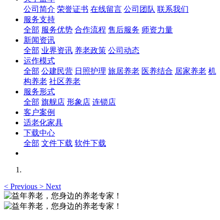
公司简介
荣誉证书
在线留言
公司团队
联系我们
服务支持
全部
服务优势
合作流程
售后服务
师资力量
新闻资讯
全部
业界资讯
养老政策
公司动态
运作模式
全部
公建民营
日照护理
旅居养老
医养结合
居家养老
机
构养老
社区养老
服务形式
全部
旗舰店
形象店
连锁店
客户案例
适老化家具
下载中心
全部
文件下载
软件下载
<
Previous
>
Next