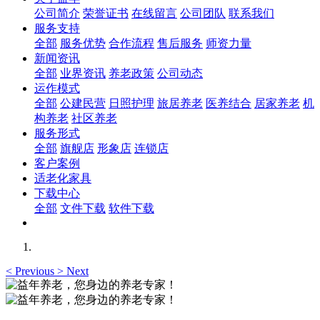
公司简介
荣誉证书
在线留言
公司团队
联系我们
服务支持
全部
服务优势
合作流程
售后服务
师资力量
新闻资讯
全部
业界资讯
养老政策
公司动态
运作模式
全部
公建民营
日照护理
旅居养老
医养结合
居家养老
机
构养老
社区养老
服务形式
全部
旗舰店
形象店
连锁店
客户案例
适老化家具
下载中心
全部
文件下载
软件下载
<
Previous
>
Next