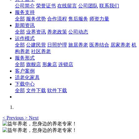
公司简介
荣誉证书
在线留言
公司团队
联系我们
服务支持
全部
服务优势
合作流程
售后服务
师资力量
新闻资讯
全部
业界资讯
养老政策
公司动态
运作模式
全部
公建民营
日照护理
旅居养老
医养结合
居家养老
机
构养老
社区养老
服务形式
全部
旗舰店
形象店
连锁店
客户案例
适老化家具
下载中心
全部
文件下载
软件下载
<
Previous
>
Next