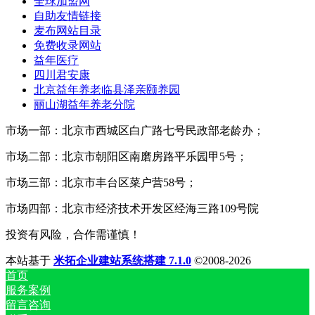
全球加盟网
自助友情链接
麦布网站目录
免费收录网站
益年医疗
四川君安康
北京益年养老临县泽亲颐养园
丽山湖益年养老分院
市场一部：北京市西城区白广路七号民政部老龄办；
市场二部：北京市朝阳区南磨房路平乐园甲5号；
市场三部：北京市丰台区菜户营58号；
市场四部：北京市经济技术开发区经海三路109号院
投资有风险，合作需谨慎！
本站基于
米拓企业建站系统搭建 7.1.0
©2008-2026
首页
服务案例
留言咨询