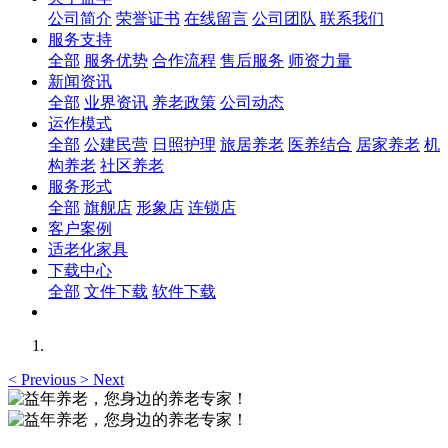
公司简介
荣誉证书
在线留言
公司团队
联系我们
服务支持
全部
服务优势
合作流程
售后服务
师资力量
新闻资讯
全部
业界资讯
养老政策
公司动态
运作模式
全部
公建民营
日照护理
旅居养老
医养结合
居家养老
机
构养老
社区养老
服务形式
全部
旗舰店
形象店
连锁店
客户案例
适老化家具
下载中心
全部
文件下载
软件下载
<
Previous
>
Next