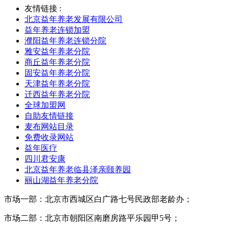
友情链接 :
北京益年养老发展有限公司
益年养老连锁加盟
濮阳益年养老连锁分院
雅安益年养老分院
商丘益年养老分院
固安益年养老分院
天津益年养老分院
迁西益年养老分院
全球加盟网
自助友情链接
麦布网站目录
免费收录网站
益年医疗
四川君安康
北京益年养老临县泽亲颐养园
丽山湖益年养老分院
市场一部：北京市西城区白广路七号民政部老龄办；
市场二部：北京市朝阳区南磨房路平乐园甲5号；