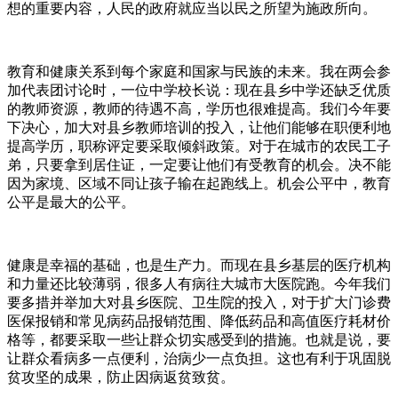
想的重要内容，人民的政府就应当以民之所望为施政所向。
教育和健康关系到每个家庭和国家与民族的未来。我在两会参
加代表团讨论时，一位中学校长说：现在县乡中学还缺乏优质
的教师资源，教师的待遇不高，学历也很难提高。我们今年要
下决心，加大对县乡教师培训的投入，让他们能够在职便利地
提高学历，职称评定要采取倾斜政策。对于在城市的农民工子
弟，只要拿到居住证，一定要让他们有受教育的机会。决不能
因为家境、区域不同让孩子输在起跑线上。机会公平中，教育
公平是最大的公平。
健康是幸福的基础，也是生产力。而现在县乡基层的医疗机构
和力量还比较薄弱，很多人有病往大城市大医院跑。今年我们
要多措并举加大对县乡医院、卫生院的投入，对于扩大门诊费
医保报销和常见病药品报销范围、降低药品和高值医疗耗材价
格等，都要采取一些让群众切实感受到的措施。也就是说，要
让群众看病多一点便利，治病少一点负担。这也有利于巩固脱
贫攻坚的成果，防止因病返贫致贫。