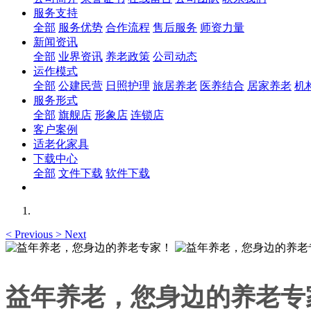
服务支持
全部
服务优势
合作流程
售后服务
师资力量
新闻资讯
全部
业界资讯
养老政策
公司动态
运作模式
全部
公建民营
日照护理
旅居养老
医养结合
居家养老
机
服务形式
全部
旗舰店
形象店
连锁店
客户案例
适老化家具
下载中心
全部
文件下载
软件下载
<
Previous
>
Next
益年养老，您身边的养老专