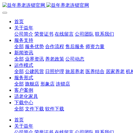
首页
关于益年
公司简介
荣誉证书
在线留言
公司团队
联系我们
服务支持
全部
服务优势
合作流程
售后服务
师资力量
新闻资讯
全部
业界资讯
养老政策
公司动态
运作模式
全部
公建民营
日照护理
旅居养老
医养结合
居家养老
机
服务形式
全部
旗舰店
形象店
连锁店
客户案例
适老化家具
下载中心
全部
文件下载
软件下载
首页
关于益年
公司简介
荣誉证书
在线留言
公司团队
联系我们