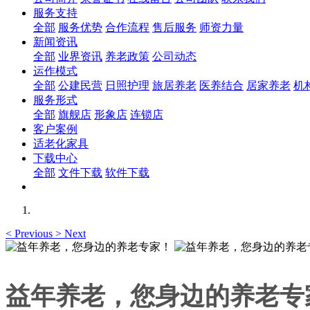
服务支持
全部
服务优势
合作流程
售后服务
师资力量
新闻资讯
全部
业界资讯
养老政策
公司动态
运作模式
全部
公建民营
日照护理
旅居养老
医养结合
居家养老
机
服务形式
全部
旗舰店
形象店
连锁店
客户案例
适老化家具
下载中心
全部
文件下载
软件下载
<
Previous
>
Next
益年养老，您身边的养老专