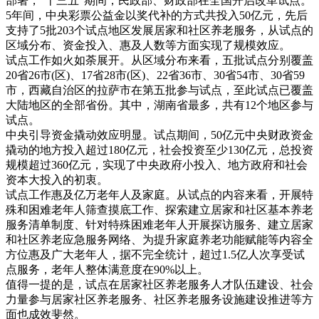
部署，“十三五”期间，民政部、财政部在全国开启改革试点。
5年间，中央彩票公益金以奖代补的方式共投入50亿元，先后
支持了5批203个试点地区发展居家和社区养老服务，从试点的
区域分布、资金投入、惠及人数等方面实现了规模效应。
试点工作如火如荼展开。从区域分布来看，五批试点分别覆盖
20省26市(区)、17省28市(区)、22省36市、30省54市、30省59
市，西藏自治区的拉萨市在第五批参与试点，至此试点已覆盖
大陆地区的全部省份。其中，湖南省最多，共有12个地区参与
试点。
中央引导资金撬动效应明显。试点期间，50亿元中央财政资金
撬动的地方投入超过180亿元，社会投资至少130亿元，总投资
规模超过360亿元，实现了中央政府小投入、地方政府和社会
资本大投入的初衷。
试点工作惠及亿万老年人及家庭。从试点的内容来看，开展特
殊和困难老年人筛查摸底工作、探索建立居家和社区基本养老
服务清单制度、针对特殊困难老年人开展探访服务、建立居家
和社区养老应急服务网络、为提升家庭养老功能赋能等内容全
方位惠及广大老年人，据不完全统计，超过1.5亿人次享受试
点服务，老年人整体满意度在90%以上。
值得一提的是，试点在居家社区养老服务人才队伍建设、社会
力量参与居家社区养老服务、社区养老服务设施建设推进等方
面也成效斐然。