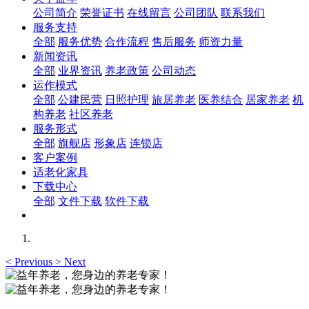
公司简介
荣誉证书
在线留言
公司团队
联系我们
服务支持
全部
服务优势
合作流程
售后服务
师资力量
新闻资讯
全部
业界资讯
养老政策
公司动态
运作模式
全部
公建民营
日照护理
旅居养老
医养结合
居家养老
机
构养老
社区养老
服务形式
全部
旗舰店
形象店
连锁店
客户案例
适老化家具
下载中心
全部
文件下载
软件下载
<
Previous
>
Next