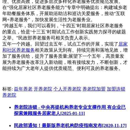
理、优质高效，促进多层次多样化养老服务优质规范发展。
在“强化居家社区养老服务能力”专章中明确提出：构建城乡老
年助餐服务体系，开展助浴助洁和巡访关爱服务，推动“互联
网+养老服务”，加快发展生活性为老服务业。
“跨越五年，我们可以看到，‘十四五’时期居家社区养老服务
的重点，恰是‘十三五’时期试点工作创新实践努力探寻的破题
之举。”民政部养老服务司相关负责人表示。
五年一个跨越。回望过去五年，试点工作的开展，实现了
居家
和社区养老服务
相关政策从无到有、持续完善和落地见效，增
加了服务供给，提升了服务质量;展望下一个五年，高质量发
展为养老服务改革注入新动能，唯有接续发力，不断创新，才
能持续为广大老年人提供优质规范、便利可及的养老服务。
标签:
益年养老
开养老院
个人开养老院
养老院加盟
加盟连锁
养老院
养老院连锁 - 中央再提机构养老专业支撑作用 有企业已
探索兼顾服务居家老人[2025-01-11]
民政部通知！最新版养老机构防疫指南发布[2020-11-17]