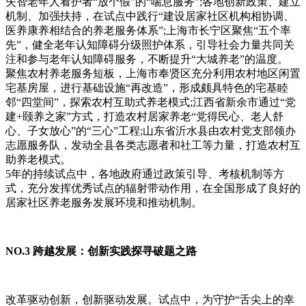
失智老年人看护者“放个假”的“喘息服务”;各地创新政策、建立
机制、加强扶持，在试点中践行“建设居家社区机构相协调、
医养康养相结合的养老服务体系”;上海市长宁区聚焦“五个率
先”，健全老年认知障碍分级照护体系，引导社会力量共同关
注和参与老年认知障碍服务，不断提升“大城养老”的温度。
聚焦农村养老服务短板，上海市奉贤区充分利用农村地区闲置
宅基房屋，进行基础设施“再改造”，形成颇具特色的宅基睦
邻“四堂间”，探索农村互助式养老模式;江西省新余市通过“党
建+颐养之家”方式，打造农村居家养老“党得民心、老人舒
心、子女放心”的“三心”工程;山东省沂水县由农村党支部领办
志愿服务队，发动全县各类志愿者和社工等力量，打造农村互
助养老模式。
5年的持续试点中，各地政府通过政策引导、考核机制等方
式，充分发挥优秀试点的辐射带动作用，在全国形成了良好的
居家社区养老服务发展环境和推动机制。
NO.3 跨越发展：创新实践探寻破题之路
改革驱动创新，创新驱动发展。试点中，为守护“舌尖上的幸