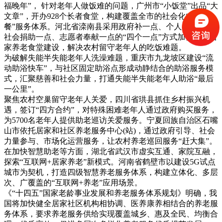
福晚年”， 针对老年人做饭难的问题，广州市“小饭堂”出品“大
文章”，开办928个长者食堂，构建覆盖全市的社会化“大配
餐”服务体系。河北省滦南县采用政府补一点、个人出一点、
社会捐助一点、志愿者奉献一点的“四个一点”方式加强农村居
家养老食堂建设，解决农村留守老年人的吃饭难题。
为破解失能半失能老年人洗澡难题，重庆市九龙坡区建设“流
动助浴快车”，与社区固定助浴点形成动静结合的助浴服务模
式，汇聚慈善和社会力量，打通失能半失能老年人助浴“最后
一公里”。
聚焦农村空巢留守老年人关爱，四川省珙县抓住乡村振兴机
遇，签订“四方合约”，对特殊困难老年人通过政府购买服务，
为5700名老年人提供助老巡访关爱服务。宁夏回族自治区石嘴
山市依托居家和社区养老服务中心(站)，通过政府引导、社会
力量参与、市场化运营服务，让农村养老巡回服务“赶大集”。
在加快智慧助老等方面，湖北省武汉市虚实互通、家院互融，
探索“互联网+居家养老”新模式。河南省鹤壁市以建设5G试点
城市为契机，打造四级智慧养老服务体系，构建立体化、多层
次、广覆盖的“互联网+养老”应用场景。
《“十四五”国家老龄事业发展和养老服务体系规划》明确，我
国将加快健全居家社区机构相协调、医养康养相结合的养老服
务体系，要求养老服务供给实现覆盖城乡、惠及全民、均衡合