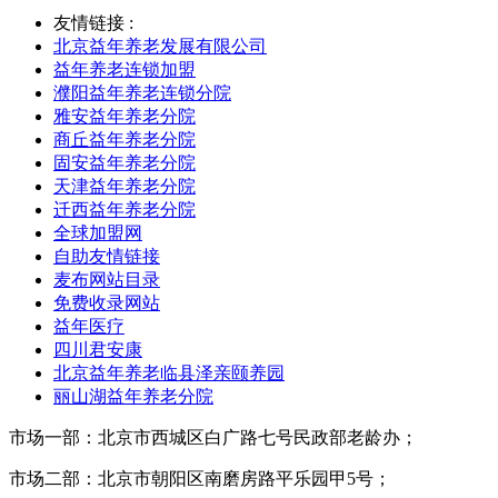
友情链接 :
北京益年养老发展有限公司
益年养老连锁加盟
濮阳益年养老连锁分院
雅安益年养老分院
商丘益年养老分院
固安益年养老分院
天津益年养老分院
迁西益年养老分院
全球加盟网
自助友情链接
麦布网站目录
免费收录网站
益年医疗
四川君安康
北京益年养老临县泽亲颐养园
丽山湖益年养老分院
市场一部：北京市西城区白广路七号民政部老龄办；
市场二部：北京市朝阳区南磨房路平乐园甲5号；