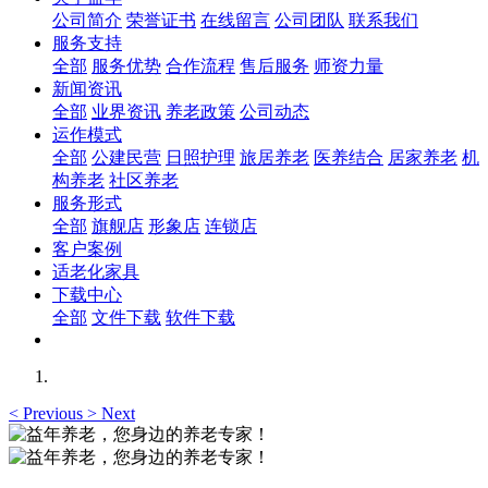
公司简介
荣誉证书
在线留言
公司团队
联系我们
服务支持
全部
服务优势
合作流程
售后服务
师资力量
新闻资讯
全部
业界资讯
养老政策
公司动态
运作模式
全部
公建民营
日照护理
旅居养老
医养结合
居家养老
机
构养老
社区养老
服务形式
全部
旗舰店
形象店
连锁店
客户案例
适老化家具
下载中心
全部
文件下载
软件下载
<
Previous
>
Next