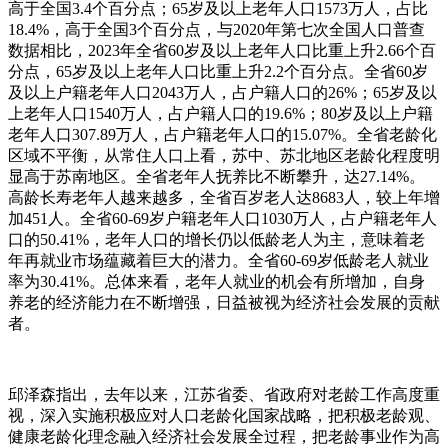
高于全国3.4个百分点；65岁及以上老年人口1573万人，占比
18.4%，高于全国3个百分点，与2020年第七次全国人口普查
数据相比，2023年全省60岁及以上老年人口比重上升2.66个百
分点，65岁及以上老年人口比重上升2.2个百分点。全省60岁
及以上户籍老年人口2043万人，占户籍人口的26%；65岁及以
上老年人口1540万人，占户籍人口的19.6%；80岁及以上户籍
老年人口307.89万人，占户籍老年人口的15.07%。全省老龄化
区域不平衡，从常住人口上看，苏中、苏北地区老龄化程度明
显高于苏南地区。全省老年人抚养比不断攀升，达27.14%。
高龄长寿老年人越来越多，全省百岁老人达8683人，较上年增
加451人。全省60-69岁户籍老年人口1030万人，占户籍老年人
口的50.41%，老年人口的增长仍以低龄老人为主，意味着老
年再就业市场蕴藏着巨大的潜力。全省60-69岁低龄老人就业
率为30.41%。总体来看，老年人就业的机会有所增加，自身
养老的经济能力在不断增强，日益被视为经济社会发展的贡献
者。
邱泽森指出，去年以来，江苏省委、省政府对老龄工作高度重
视，深入实施积极应对人口老龄化国家战略，把积极老龄观、
健康老龄化理念融入经济社会发展全过程，把老龄事业作为高