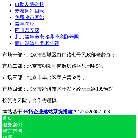
自助友情链接
麦布网站目录
免费收录网站
益年医疗
四川君安康
北京益年养老临县泽亲颐养园
丽山湖益年养老分院
市场一部：北京市西城区白广路七号民政部老龄办；
市场二部：北京市朝阳区南磨房路平乐园甲5号；
市场三部：北京市丰台区菜户营58号；
市场四部：北京市经济技术开发区经海三路109号院
投资有风险，合作需谨慎！
本站基于
米拓企业建站系统搭建 7.1.0
©2008-2026
首页
服务案例
留言咨询
联系