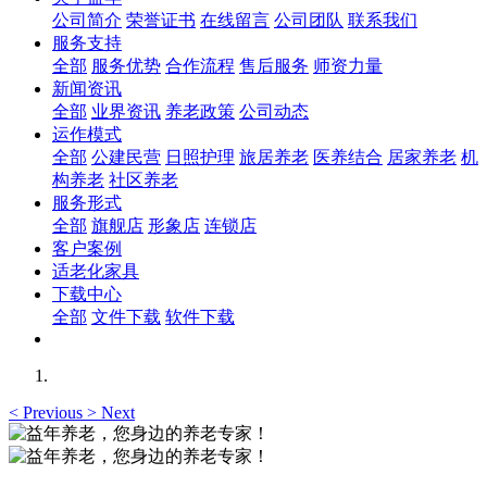
公司简介
荣誉证书
在线留言
公司团队
联系我们
服务支持
全部
服务优势
合作流程
售后服务
师资力量
新闻资讯
全部
业界资讯
养老政策
公司动态
运作模式
全部
公建民营
日照护理
旅居养老
医养结合
居家养老
机
构养老
社区养老
服务形式
全部
旗舰店
形象店
连锁店
客户案例
适老化家具
下载中心
全部
文件下载
软件下载
<
Previous
>
Next