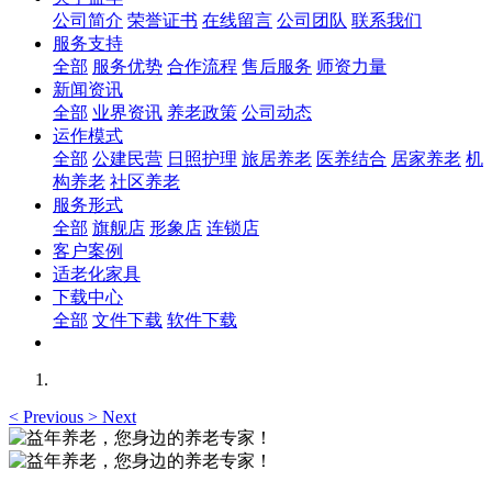
公司简介
荣誉证书
在线留言
公司团队
联系我们
服务支持
全部
服务优势
合作流程
售后服务
师资力量
新闻资讯
全部
业界资讯
养老政策
公司动态
运作模式
全部
公建民营
日照护理
旅居养老
医养结合
居家养老
机
构养老
社区养老
服务形式
全部
旗舰店
形象店
连锁店
客户案例
适老化家具
下载中心
全部
文件下载
软件下载
<
Previous
>
Next