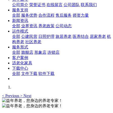
公司简介
荣誉证书
在线留言
公司团队
联系我们
服务支持
全部
服务优势
合作流程
售后服务
师资力量
新闻资讯
全部
业界资讯
养老政策
公司动态
运作模式
全部
公建民营
日照护理
旅居养老
医养结合
居家养老
机
构养老
社区养老
服务形式
全部
旗舰店
形象店
连锁店
客户案例
适老化家具
下载中心
全部
文件下载
软件下载
<
Previous
>
Next