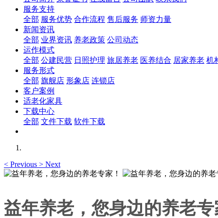
服务支持
全部
服务优势
合作流程
售后服务
师资力量
新闻资讯
全部
业界资讯
养老政策
公司动态
运作模式
全部
公建民营
日照护理
旅居养老
医养结合
居家养老
机
服务形式
全部
旗舰店
形象店
连锁店
客户案例
适老化家具
下载中心
全部
文件下载
软件下载
<
Previous
>
Next
益年养老，您身边的养老专