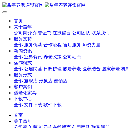
首页
关于益年
公司简介
荣誉证书
在线留言
公司团队
联系我们
服务支持
全部
服务优势
合作流程
售后服务
师资力量
新闻资讯
全部
业界资讯
养老政策
公司动态
运作模式
全部
公建民营
日照护理
旅居养老
医养结合
居家养老
机
服务形式
全部
旗舰店
形象店
连锁店
客户案例
适老化家具
下载中心
全部
文件下载
软件下载
首页
关于益年
公司简介
荣誉证书
在线留言
公司团队
联系我们