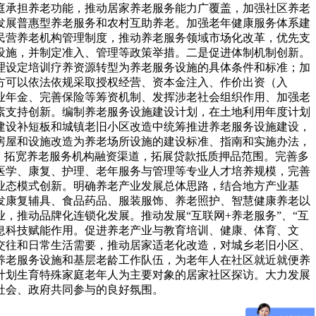
庭承担养老功能，推动居家养老服务能力广覆盖，加强社区养老
发展普惠型养老服务和农村互助养老。加强老年健康服务体系建
民营养老机构管理制度，推动养老服务领域市场化改革，优先支
设施，并制定准入、管理等政策举措。二是促进体制机制创新。
理设定培训疗养资源转型为养老服务设施的具体条件和标准；加
方可以依法依规采取授权经营、资本金注入、作价出资（入
业年金、完善保险等筹资机制、发挥涉老社会组织作用、加强老
素支持创新。编制养老服务设施建设计划，在土地利用年度计划
建设补短板和城镇老旧小区改造中统筹推进养老服务设施建设，
房屋和设施改造为养老场所设施的建设标准、指南和实施办法，
，拓宽养老服务机构融资渠道，拓展贷款抵质押品范围。完善多
医学、康复、护理、老年服务与管理等专业人才培养规模，完善
业态模式创新。明确养老产业发展总体思路，结合地方产业基
发康复辅具、食品药品、服装服饰、养老照护、智慧健康养老以
，推动品牌化连锁化发展。推动发展“互联网+养老服务”、“互
息科技赋能作用。促进养老产业与教育培训、健康、体育、文
交往和日常生活需要，推动居家适老化改造，对城乡老旧小区、
养老服务设施和基层老龄工作队伍，为老年人在社区就近就便养
计划生育特殊家庭老年人为主要对象的居家社区探访。大力发展
社会、政府共同参与的良好氛围。