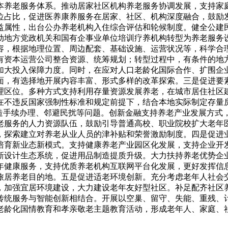
本养老服务体系。推动居家社区机构养老服务协调发展，支持家
位占比，促进医养康养服务在居家、社区、机构深度融合，鼓励
益属性，出台公办养老机构入住综合评估和轮候制度。健全公建
动地方党政机关和国有企事业单位培训疗养机构转型为养老服务
容，根据地理位置、周边配套、基础设施、运营状况等，科学合
有资本运营公司整合资源、统筹规划；转型过程中，有条件的地
加大投入保障力度。同时，在应对人口老龄化国际合作、扩围企
面，有选择地开展内容丰富、形式多样的改革探索。三是促进要
理区位。多种方式支持利用存量资源发展养老，在城市居住社区
在不违反国家强制性标准和规定前提下，结合本地实际制定存量
改造手续办理、邻避民扰等问题。创新金融支持养老产业发展方式
老服务的人力资源队伍，鼓励引导普通高校、职业院校扩大老年
，探索建立对养老从业人员的津补贴和荣誉激励制度。四是促进
培育新业态新模式。支持健康养老产业园区化发展，支持企业开
设计生态系统，促进用品制造提质升级。大力扶持养老优势企业
老年健康服务，支持优质养老机构互联网平台化发展，更好发挥信
旅居养老目的地。五是促进适老环境创新。充分考虑老年人社会
，加强宜居环境建设，大力建设老年友好型社区。补足配齐社区
传统服务与智能创新相结合。开展以空巢、留守、失能、重残、
老龄化国情教育和孝亲敬老主题教育活动，形成老年人、家庭、