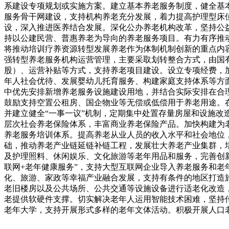
系建设专项规划或实施方案。建立基本养老服务制度，健全基
服务骨干网建设，支持机构养老充分发展，着力提高护理型床
设，深入推进医养结合发展。深化公办养老机构改革，坚持公
持以公建民营、普惠养老为导向的养老服务项目。有力有序推
将推动培训疗养资源转型发展养老作为体制机制创新的重点内
强转型养老服务机构运营管理，主要采取划转整合方式，由国
股）、运营补贴等方式，支持养老项目建设。设立专项经费，
年人社会优待、发展婴幼儿托育服务、构建家庭支持体系等方
中优先安排新增养老服务设施建设用地，并结合实际安排在合
鼓励支持空置公租房、国企物业等无偿或低偿用于养老用途。
并建立健全“一事一议”机制，定期集中处置存量房屋和设施
层次社会养老保险体系，丰富商业养老保险产品。加快构建为
养老服务培训体系。提高养老从业人员的收入水平和社会地位
础，推动养老产业链延链补链工程，发展壮大养老产业集群，
及护理照料、休闲娱乐、文化旅游等老年用品和服务，完善创新
联网+老年健康服务”，支持大型互联网企业导入养老服务和
化、旅游、家政等幸福产业融合发展，支持有条件的地区打造
老旧楼房以及公共场所、公共交通等设施设备进行适老化改造
老提供软硬件支撑。切实解决老年人运用智能技术困难，坚持
老年大学，支持开展形式多样的老年文体活动。积极开展人口