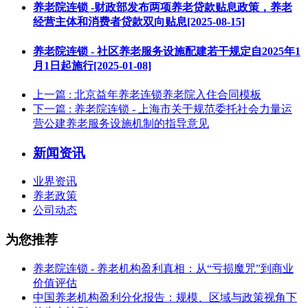
养老院连锁 -财政部发布两项养老贷款贴息政策，养老
经营主体和消费者贷款双向贴息[2025-08-15]
养老院连锁 - 社区养老服务设施配建若干规定自2025年1
月1日起施行[2025-01-08]
上一篇
: 北京益年养老连锁养老院入住合同模板
下一篇
: 养老院连锁 - 上海市关于规范委托社会力量运
营公建养老服务设施机制的指导意见
新闻资讯
业界资讯
养老政策
公司动态
为您推荐
养老院连锁 - 养老机构盈利真相：从“亏损魔咒”到商业
价值评估
中国养老机构盈利分化报告：规模、区域与政策视角下