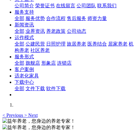
公司简介
荣誉证书
在线留言
公司团队
联系我们
服务支持
全部
服务优势
合作流程
售后服务
师资力量
新闻资讯
全部
业界资讯
养老政策
公司动态
运作模式
全部
公建民营
日照护理
旅居养老
医养结合
居家养老
机
构养老
社区养老
服务形式
全部
旗舰店
形象店
连锁店
客户案例
适老化家具
下载中心
全部
文件下载
软件下载
<
Previous
>
Next