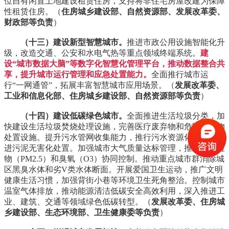
位自有闲置土地建设租赁住房，支持将非住宅房屋改建为保障
性租赁住房。（
住房城乡建设部、自然资源部、发展改革委、
财政部等负责
）
（十三）建设新型智慧城市。
推进市政公用设施智能化升
级，改造交通、公安和水电气热等重点领域终端系统。
建
设“城市数据大脑”等数字化智慧化管理平台，推动数据整合共
享，提升城市运行管理和应急处置能力。
全面推行城市运
行“一网通管”，拓展丰富智慧城市应用场景。（
发展改革委、
工业和信息化部、住房城乡建设部、自然资源部等负责
）
（十四）建设低碳绿色城市。
全面推进生活垃圾分类，加
快建设生活垃圾焚烧处理设施，完善医疗废弃物和危险废弃物
处置设施。提升污水管网收集能力，推行污水资源化利用，推
进污泥无害化处置。加强城市大气质量达标管理，推进细颗粒
物（PM2.5）和臭氧（O3）协同控制。推动重点城市群消除城
区黑臭水体和劣V类水体断面。开展爱国卫生运动，推广文明
健康生活习惯，加强背街小巷等环境卫生死角整治。控制城市
温室气体排放，推动能源清洁低碳安全高效利用，深入推进工
业、建筑、交通等领域绿色低碳转型。（
发展改革委、住房城
乡建设部、生态环境部、卫生健康委等负责
）