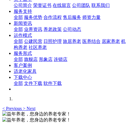
公司简介
荣誉证书
在线留言
公司团队
联系我们
服务支持
全部
服务优势
合作流程
售后服务
师资力量
新闻资讯
全部
业界资讯
养老政策
公司动态
运作模式
全部
公建民营
日照护理
旅居养老
医养结合
居家养老
机
构养老
社区养老
服务形式
全部
旗舰店
形象店
连锁店
客户案例
适老化家具
下载中心
全部
文件下载
软件下载
<
Previous
>
Next