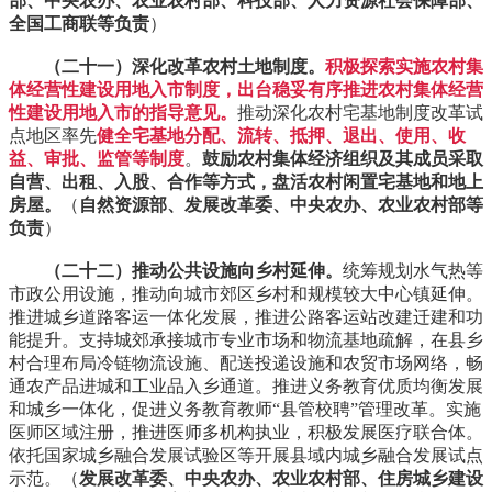
部、中央农办、农业农村部、科技部、人力资源社会保障部、
全国工商联等负责
）
（二十一）深化改革农村土地制度。
积极探索实施农村集
体经营性建设用地入市制度，出台稳妥有序推进农村集体经营
性建设用地入市的指导意见。
推动深化农村宅基地制度改革试
点地区率先
健全宅基地分配、流转、抵押、退出、使用、收
益、审批、监管等制度
。
鼓励农村集体经济组织及其成员采取
自营、出租、入股、合作等方式，盘活农村闲置宅基地和地上
房屋。
（
自然资源部、发展改革委、中央农办、农业农村部等
负责
）
（二十二）推动公共设施向乡村延伸。
统筹规划水气热等
市政公用设施，推动向城市郊区乡村和规模较大中心镇延伸。
推进城乡道路客运一体化发展，推进公路客运站改建迁建和功
能提升。支持城郊承接城市专业市场和物流基地疏解，在县乡
村合理布局冷链物流设施、配送投递设施和农贸市场网络，畅
通农产品进城和工业品入乡通道。推进义务教育优质均衡发展
和城乡一体化，促进义务教育教师“县管校聘”管理改革。实施
医师区域注册，推进医师多机构执业，积极发展医疗联合体。
依托国家城乡融合发展试验区等开展县域内城乡融合发展试点
示范。（
发展改革委、中央农办、农业农村部、住房城乡建设