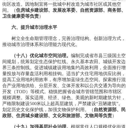
街区改造。因地制宜将一批城中村改造为城市社区或其他空
间。（
住房城乡建设部、发展改革委、自然资源部、商务部、
卫生健康委等负责
）
六、提升城市治理水平
树立全生命期管理理念，完善治理结构、创新治理方式，
推动城市治理体系和治理能力现代化。
（十八）优化城市空间治理。
编制完成省市县三级国土空
间规划，统筹划定生态保护红线、永久基本农田、城镇开发边
界三条控制线。促进城镇建设用地集约高效利用，全面推行增
量投放与存量盘活利用相挂钩。适当扩大住宅用地供应比例，
提高工业用地利用效率，有序增加蓝绿生态空间。探索推行混
合产业用地供给、分层开发、立体开发和以公共交通为导向的
开发（TOD）等模式。稳慎把握省会城市管辖范围和市辖区
规模调整。落实适用、经济、绿色、美观的新时期建筑方针，
严格限制建设500米以上超高层建筑，严禁建设“丑陋建筑”。
划定历史文化保护线，加强文物保护利用。（
自然资源部、民
政部、住房城乡建设部、文化和旅游部、文物局等负责
）
（十九）加强基层社会治理。
根据常住人口规模优化街道