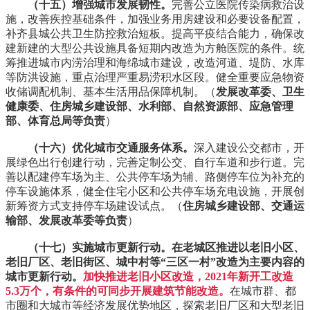
（十五）增强城市发展韧性。
完善公立医院传染病救治设
施，改善疾控基础条件，加强业务用房建设和必要设备配置，
补齐县城公共卫生防控救治短板。提高平疫结合能力，确保改
建新建的大型公共设施具备短期内改造为方舱医院的条件。统
筹推进城市内涝治理和海绵城市建设，改造河道、堤防、水库
等防洪设施，重点治理严重易涝积水区段。健全重要应急物资
收储调配机制、基本生活用品保障机制。（
发展改革委、卫生
健康委、住房城乡建设部、水利部、自然资源部、应急管理
部、体育总局等负责
）
（十六）优化城市交通服务体系。
深入建设公交都市，开
展绿色出行创建行动，完善定制公交、自行车道和步行道。完
善以配建停车场为主、公共停车场为辅、路侧停车位为补充的
停车设施体系，健全住宅小区和公共停车场充电设施，开展创
新筹资方式支持停车场建设试点。（
住房城乡建设部、交通运
输部、发展改革委等负责
）
（十七）实施城市更新行动。
在老城区推进以老旧小区、
老旧厂区、老旧街区、城中村等“三区一村”改造为主要内容的
城市更新行动。
加快推进老旧小区改造，2021年新开工改造
5.3万个，有条件的可同步开展建筑节能改造。
在城市群、都
市圈和大城市等经济发展优势地区，探索老旧厂区和大型老旧