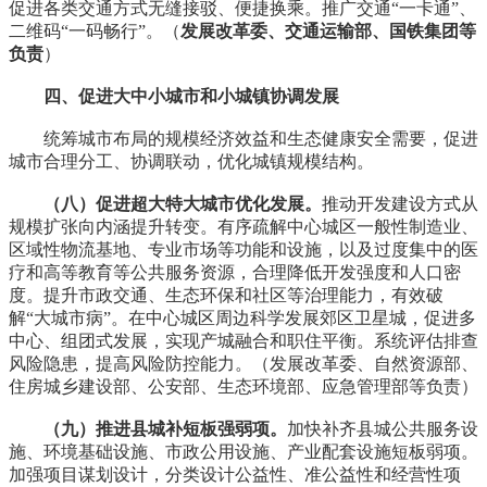
促进各类交通方式无缝接驳、便捷换乘。推广交通“一卡通”、
二维码“一码畅行”。（
发展改革委、交通运输部、国铁集团等
负责
）
四、促进大中小城市和小城镇协调发展
统筹城市布局的规模经济效益和生态健康安全需要，促进
城市合理分工、协调联动，优化城镇规模结构。
（八）促进超大特大城市优化发展。
推动开发建设方式从
规模扩张向内涵提升转变。有序疏解中心城区一般性制造业、
区域性物流基地、专业市场等功能和设施，以及过度集中的医
疗和高等教育等公共服务资源，合理降低开发强度和人口密
度。提升市政交通、生态环保和社区等治理能力，有效破
解“大城市病”。在中心城区周边科学发展郊区卫星城，促进多
中心、组团式发展，实现产城融合和职住平衡。系统评估排查
风险隐患，提高风险防控能力。（发展改革委、自然资源部、
住房城乡建设部、公安部、生态环境部、应急管理部等负责）
（九）推进县城补短板强弱项。
加快补齐县城公共服务设
施、环境基础设施、市政公用设施、产业配套设施短板弱项。
加强项目谋划设计，分类设计公益性、准公益性和经营性项