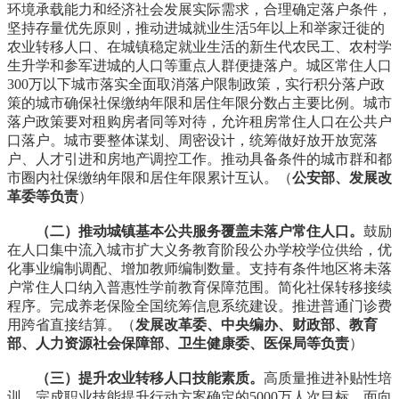
环境承载能力和经济社会发展实际需求，合理确定落户条件，
坚持存量优先原则，推动进城就业生活5年以上和举家迁徙的
农业转移人口、在城镇稳定就业生活的新生代农民工、农村学
生升学和参军进城的人口等重点人群便捷落户。城区常住人口
300万以下城市落实全面取消落户限制政策，实行积分落户政
策的城市确保社保缴纳年限和居住年限分数占主要比例。城市
落户政策要对租购房者同等对待，允许租房常住人口在公共户
口落户。城市要整体谋划、周密设计，统筹做好放开放宽落
户、人才引进和房地产调控工作。推动具备条件的城市群和都
市圈内社保缴纳年限和居住年限累计互认。（
公安部、发展改
革委等负责
）
（二）推动城镇基本公共服务覆盖未落户常住人口。
鼓励
在人口集中流入城市扩大义务教育阶段公办学校学位供给，优
化事业编制调配、增加教师编制数量。支持有条件地区将未落
户常住人口纳入普惠性学前教育保障范围。简化社保转移接续
程序。完成养老保险全国统筹信息系统建设。推进普通门诊费
用跨省直接结算。（
发展改革委、中央编办、财政部、教育
部、人力资源社会保障部、卫生健康委、医保局等负责
）
（三）提升农业转移人口技能素质。
高质量推进补贴性培
训，完成职业技能提升行动方案确定的5000万人次目标。面向