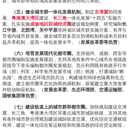
群、城市群带动区域高质量发展的空间动力系统。
（五）健全城市群一体化发展机制。
制定
京津冀
协同发
展、
粤港澳大湾区
建设、
长三角
一体化发展“十四五”实施方
案。扎实实施
成渝地区双城经济圈
建设规划纲要。研究编制
长
江中游、北部湾、关中平原
等跨省区城市群实施方案，有序引
导省内城市群发展。健全城市群多层次协调机制和成本共担利
益共享机制，提高一体化发展水平。（
发展改革委等负责
）
（六）培育发展现代化都市圈。
支持福州、成都、西安等
都市圈编制实施发展规划，支持其他有条件中心城市在省级政
府指导下牵头编制都市圈发展规划。充分利用既有铁路开行市
域（郊）列车，科学有序发展市域（郊）铁路，打通城际“断
头路”。推进生态环境共防共治，构建城市间绿色隔离和生态
廊道。建立都市圈常态化协商协调机制，探索建立重大突发事
件联动响应机制。（
发展改革委、生态环境部、交通运输部、
国铁集团等负责
）
（七）建设轨道上的城市群和都市圈。
加快规划建设京津
冀、长三角、粤港澳大湾区等重点城市群城际铁路，支持其他
有条件城市群合理规划建设城际轨道交通。优化综合交通枢纽
布局，建设一体化综合客运枢纽和衔接高效的综合货运枢纽，