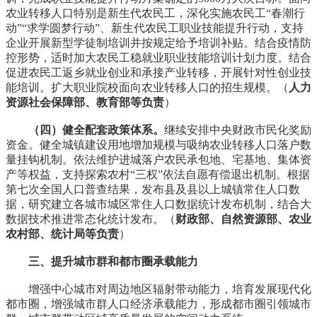
农业转移人口特别是新生代农民工，深化实施农民工“春潮行
动”“求学圆梦行动”、新生代农民工职业技能提升行动，支持
企业开展新型学徒制培训并按规定给予培训补贴。结合疫情防
控形势，适时加大农民工稳就业职业技能培训计划力度。结合
促进农民工返乡就业创业和承接产业转移，开展针对性创业技
能培训。扩大职业院校面向农业转移人口的招生规模。（
人力
资源社会保障部、教育部等负责
）
（四）健全配套政策体系。
继续安排中央财政市民化奖励
资金。健全城镇建设用地增加规模与吸纳农业转移人口落户数
量挂钩机制。依法维护进城落户农民承包地、宅基地、集体资
产等权益，支持探索农村“三权”依法自愿有偿退出机制。根据
第七次全国人口普查结果，发布县及县以上城镇常住人口数
据，研究建立各城市城区常住人口数据统计发布机制，结合大
数据技术推进常态化统计发布。（
财政部、自然资源部、农业
农村部、统计局等负责
）
三、提升城市群和都市圈承载能力
增强中心城市对周边地区辐射带动能力，培育发展现代化
都市圈，增强城市群人口经济承载能力，形成都市圈引领城市