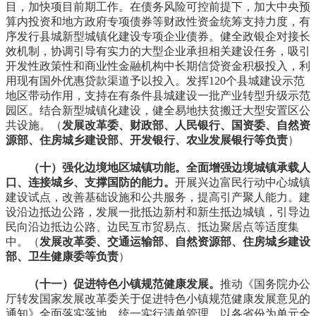
目，加快项目前期工作。在债务风险可控前提下，加大中央预
算内投资和地方政府专项债券等财政性资金统筹支持力度，有
序发行县城新型城镇化建设专项企业债券。健全政银企对接长
效机制，协调引导有实力的大型企业承担相关建设任务，吸引
开发性政策性和商业性金融机构中长期信贷资金积极投入，利
用现有国外优惠贷款渠道予以投入。发挥120个县城建设示范
地区带动作用，支持在有条件县城建设一批产业转型升级示范
园区。结合新型城镇化建设，健全易地扶贫搬迁大型安置区公
共设施。（
发展改革委、财政部、人民银行、国资委、自然资
源部、住房城乡建设部、开发银行、农业发展银行等负责
）
（十）强化边境地区城镇功能。全面增强边境城镇承载人
口、连接城乡、支撑国防的能力。
开展兴边富民行动中心城镇
建设试点，改善基础设施和公共服务，提高引产聚人能力。建
设沿边抵边公路，发展一批抵边新村和新生抵边城镇，引导边
民向沿边抵边公路、边民互市贸易点、抵边聚居点等适度集
中。（
发展改革委、交通运输部、自然资源部、住房城乡建设
部、卫生健康委等负责
）
（十一）促进特色小镇规范健康发展。
推动《国务院办公
厅转发国家发展改革委关于促进特色小镇规范健康发展意见的
通知》全面落实落地。统一实行清单管理，以各省份为单元全