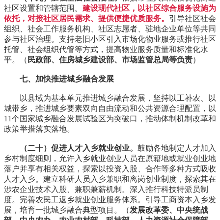
社区设置和管辖范围。
建设现代社区，以社区综合服务设施为
依托，对接社区居民需求、提供便捷优质服务。
引导社区社会
组织、社会工作服务机构、社区志愿者、驻地企业单位等共同
参与社区治理。支持老旧小区引入市场化物业服务或推行社区
托管、社会组织代管等方式，提高物业服务质量和标准化水
平。（
民政部、住房城乡建设部、市场监管总局等负责
）
七、加快推进城乡融合发展
以县域为基本单元推进城乡融合发展，坚持以工补农、以
城带乡，推进城乡要素双向自由流动和公共资源合理配置，以
11个国家城乡融合发展试验区为突破口，推动体制机制改革和
政策举措落实落地。
（二十）促进人才入乡就业创业。
鼓励各地制定人才加入
乡村制度细则，允许入乡就业创业人员在原籍地或就业创业地
落户并享有相关权益，探索以投资入股、合作等多种方式吸收
人才入乡。建立科研人员入乡兼职和离岗创业制度，探索其在
涉农企业技术入股、兼职兼薪机制。深入推行科技特派员制
度。完善农民工返乡就业创业服务体系。引导工商资本入乡发
展，培育一批城乡融合典型项目。（
发展改革委、中央统战