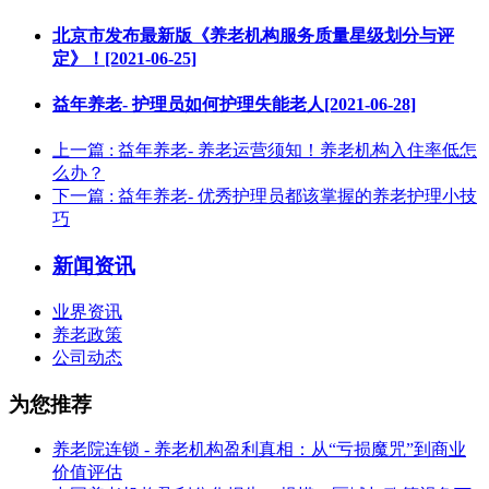
北京市发布最新版《养老机构服务质量星级划分与评
定》！[2021-06-25]
益年养老- 护理员如何护理失能老人[2021-06-28]
上一篇
: 益年养老- 养老运营须知！养老机构入住率低怎
么办？
下一篇
: 益年养老- 优秀护理员都该掌握的养老护理小技
巧
新闻资讯
业界资讯
养老政策
公司动态
为您推荐
养老院连锁 - 养老机构盈利真相：从“亏损魔咒”到商业
价值评估