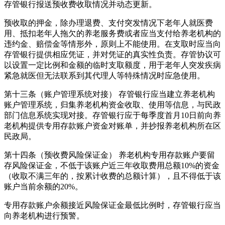
存管银行报送预收费收取情况并动态更新。
预收取的押金，除办理退费、支付突发情况下老年人就医费
用、抵扣老年人拖欠的养老服务费或者应当支付给养老机构的
违约金、赔偿金等情形外，原则上不能使用。在支取时应当向
存管银行提供相应凭证，并对凭证的真实性负责。存管协议可
以设置一定比例和金额的临时支取额度，用于老年人突发疾病
紧急就医但无法联系到其代理人等特殊情况时应急使用。
第十三条（账户管理系统对接） 存管银行应当建立养老机构
账户管理系统，归集养老机构资金收取、使用等信息，与民政
部门信息系统实现对接。存管银行应于每季度首月10日前向养
老机构提供专用存款账户资金对账单，并抄报养老机构所在区
民政局。
第十四条（预收费风险保证金） 养老机构专用存款账户要留
存风险保证金，不低于该账户近三年收取费用总额10%的资金
（收取不满三年的，按累计收费的总额计算），且不得低于该
账户当前余额的20%。
专用存款账户余额接近风险保证金最低比例时，存管银行应当
向养老机构进行预警。