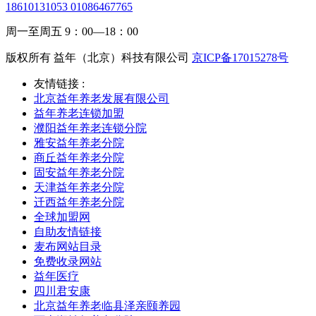
18610131053 01086467765
周一至周五 9：00—18：00
版权所有 益年（北京）科技有限公司
京ICP备17015278号
友情链接 :
北京益年养老发展有限公司
益年养老连锁加盟
濮阳益年养老连锁分院
雅安益年养老分院
商丘益年养老分院
固安益年养老分院
天津益年养老分院
迁西益年养老分院
全球加盟网
自助友情链接
麦布网站目录
免费收录网站
益年医疗
四川君安康
北京益年养老临县泽亲颐养园