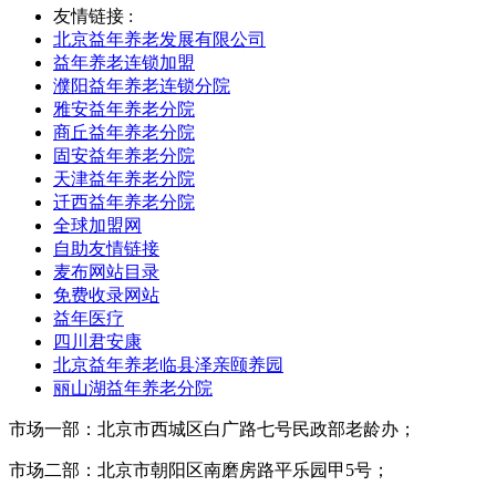
友情链接 :
北京益年养老发展有限公司
益年养老连锁加盟
濮阳益年养老连锁分院
雅安益年养老分院
商丘益年养老分院
固安益年养老分院
天津益年养老分院
迁西益年养老分院
全球加盟网
自助友情链接
麦布网站目录
免费收录网站
益年医疗
四川君安康
北京益年养老临县泽亲颐养园
丽山湖益年养老分院
市场一部：北京市西城区白广路七号民政部老龄办；
市场二部：北京市朝阳区南磨房路平乐园甲5号；