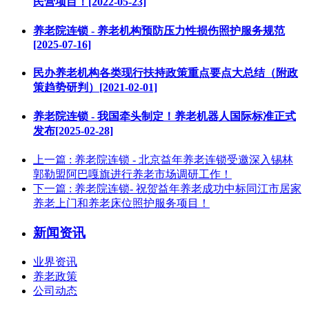
民营项目！[2022-05-23]
养老院连锁 - 养老机构预防压力性损伤照护服务规范
[2025-07-16]
民办养老机构各类现行扶持政策重点要点大总结（附政
策趋势研判）[2021-02-01]
养老院连锁 - 我国牵头制定！养老机器人国际标准正式
发布[2025-02-28]
上一篇
: 养老院连锁 - 北京益年养老连锁受邀深入锡林
郭勒盟阿巴嘎旗进行养老市场调研工作！
下一篇
: 养老院连锁- 祝贺益年养老成功中标同江市居家
养老上门和养老床位照护服务项目！
新闻资讯
业界资讯
养老政策
公司动态