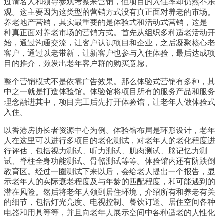
过请名人和领导参观考察来营销，但项目的入住率却仍然不乐
观。这主要因为这类型的营销方式没有真正面对养老的市场。
养老地产营销，其实最重要的是体验式和活动式营销，这是一
种真正面对养老市场的营销方式。首先从组织多种适老活动开
始，通过沟通交流，让客户认识项目和企业，之后凝聚核心老
客户，通过以老带新，让新客户也参与入住体验，最后达成项
目的推介，激发出老年客户群的购买意愿。
整个营销模式不是依靠广告效果。那么体验式营销有多种，其
中之一就是打造体验馆。体验馆将项目所有的服务产品和服务
理念融进其中，项目完工后先打开体验馆，让老年人做体验式
入住。
以香港房协长者资源中心为例。体验馆布局是环形设计，老年
人在这里可以进行多项目的老化测试，对老年人的老化程度进
行评估，包括视力测试、听力测试、肌肉测试、脑记忆力测
试、脊柱全身功能测试、骨骼测试等等。体验馆内还有防跌倒
教育区。经过一圈测试下来以后，会给老人提出一个报告，显
示老年人的实际衰老程度及与年龄的匹配程度，和可能遇到的
潜在风险。然后将老年人领到居住环境，介绍所有和养老有关
的细节，包括灯光亮度、电视控制、餐饮订送、居住空间各种
电器和用具等等，并且向老年人展示空间中各种适老的人性化