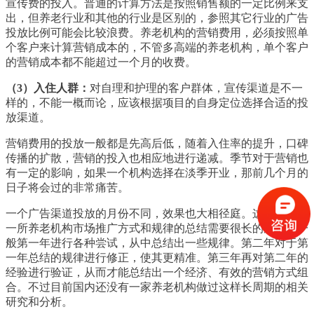
宣传费的投入。普通的计算方法是按照销售额的一定比例来支
出，但养老行业和其他的行业是区别的，参照其它行业的广告
投放比例可能会比较浪费。养老机构的营销费用，必须按照单
个客户来计算营销成本的，不管多高端的养老机构，单个客户
的营销成本都不能超过一个月的收费。
（3）入住人群：
对自理和护理的客户群体，宣传渠道是不一
样的，不能一概而论，应该根据项目的自身定位选择合适的投
放渠道。
营销费用的投放一般都是先高后低，随着入住率的提升，口碑
传播的扩散，营销的投入也相应地进行递减。季节对于营销也
有一定的影响，如果一个机构选择在淡季开业，那前几个月的
日子将会过的非常痛苦。
一个广告渠道投放的月份不同，效果也大相径庭。这就意味着
一所养老机构市场推广方式和规律的总结需要很长的周期，一
般第一年进行各种尝试，从中总结出一些规律。第二年对于第
一年总结的规律进行修正，使其更精准。第三年再对第二年的
经验进行验证，从而才能总结出一个经济、有效的营销方式组
合。不过目前国内还没有一家养老机构做过这样长周期的相关
研究和分析。