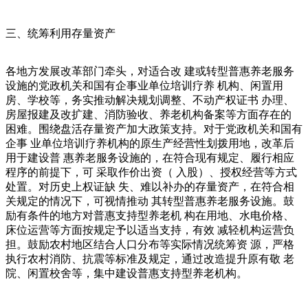
三、统筹利用存量资产
各地方发展改革部门牵头，对适合改 建或转型普惠养老服务
设施的党政机关和国有企事业单位培训疗养 机构、闲置用
房、学校等，务实推动解决规划调整、不动产权证书 办理、
房屋报建及改扩建、消防验收、养老机构备案等方面存在的
困难。围绕盘活存量资产加大政策支持。对于党政机关和国有
企事 业单位培训疗养机构的原生产经营性划拨用地，改革后
用于建设普 惠养老服务设施的，在符合现有规定、履行相应
程序的前提下，可 采取作价出资（ 入股）、授权经营等方式
处置。对历史上权证缺 失、难以补办的存量资产，在符合相
关规定的情况下，可视情推动 其转型普惠养老服务设施。鼓
励有条件的地方对普惠支持型养老机 构在用地、水电价格、
床位运营等方面按规定予以适当支持，有效 减轻机构运营负
担。鼓励农村地区结合人口分布等实际情况统筹资 源，严格
执行农村消防、抗震等标准及规定，通过改造提升原有敬 老
院、闲置校舍等，集中建设普惠支持型养老机构。