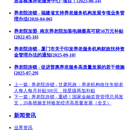
居县横溪养老服务中心”项目！[2025-06-14]
养老院连锁 - 福建省支持养老服务机构发展专项业务管
理办法[2026-04-06]
养老院加盟- 南京养老院加装电梯最高可获50万元补贴
[2022-05-16]
养老院连锁 - 厦门市关于印发养老服务机构财政扶持资
金管理办法的通知[2025-09-10]
养老院连锁 - 促进普惠养老服务高质量发展的若干措施
[2025-07-29]
上一篇
: 养老院连锁 - 甘肃民政：养老机构收住失能老
人每人每月补贴300元，按星级再加补贴
下一篇
: 养老院连锁 - 重磅！国家金融监督管理总局发
文，20条措施支持银发经济高质量发展（全文）
新闻资讯
业界资讯