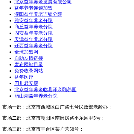
北京益年养老发展有限公司
益年养老连锁加盟
濮阳益年养老连锁分院
雅安益年养老分院
商丘益年养老分院
固安益年养老分院
天津益年养老分院
迁西益年养老分院
全球加盟网
自助友情链接
麦布网站目录
免费收录网站
益年医疗
四川君安康
北京益年养老临县泽亲颐养园
丽山湖益年养老分院
市场一部：北京市西城区白广路七号民政部老龄办；
市场二部：北京市朝阳区南磨房路平乐园甲5号；
市场三部：北京市丰台区菜户营58号；