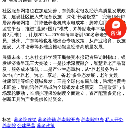
发“银发逍遥贴”等适老产品。
社区服务网络也在加速完善，东莞制定银发经济高质量发展政
策，建设社区嵌入式服务设施，深化“长者饭堂”，完善15分钟
居家养老网络，并降低养老机构水电成本；腾冲启用智慧养老
监管平台，推进“温泉+医疗”模式，并补贴老年幸福食堂（早
餐2元/餐），计划2025—2030年每年培训500名养老护理人
员。苏州、广东等地也相继出台专项政策，从产业培育、设施
建设、人才培养等多维度推动银发经济高质量发展。
展望未来，北京社会科学院王鹏接受本报记者采访时指出，银
发经济将呈现三大突破：一是技术深度融合，智慧养老产品普
及，服务成本降低；二是产业生态重构，从“养老服务为主
体”转向“养老、为老、享老、备老”多业态发展，老年文娱、
健康管理等细分领域爆发；三是全球化布局加速，跨境消费需
求旺盛，智能陪伴产品成为全球银发市场新宠；四是政策与市
场双轮驱动，长期护理保险制度全面建立，资产配置多元化，
创新工具为产业提供长期资金。
标签:
养老院连锁
养老连锁
养老院开办
养老院申办
私人开办
养老院
公建民营
养老政策