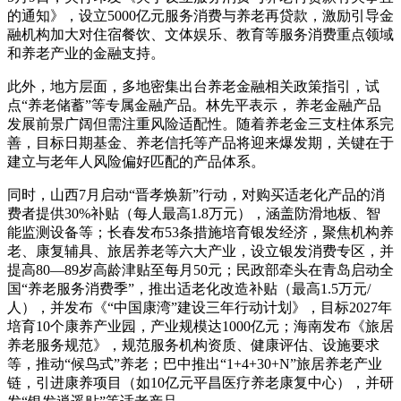
的通知》，设立5000亿元服务消费与养老再贷款，激励引导金
融机构加大对住宿餐饮、文体娱乐、教育等服务消费重点领域
和养老产业的金融支持。
此外，地方层面，多地密集出台养老金融相关政策指引，试
点“养老储蓄”等专属金融产品。林先平表示， 养老金融产品
发展前景广阔但需注重风险适配性。随着养老金三支柱体系完
善，目标日期基金、养老信托等产品将迎来爆发期，关键在于
建立与老年人风险偏好匹配的产品体系。
同时，山西7月启动“晋孝焕新”行动，对购买适老化产品的消
费者提供30%补贴（每人最高1.8万元），涵盖防滑地板、智
能监测设备等；长春发布53条措施培育银发经济，聚焦机构养
老、康复辅具、旅居养老等六大产业，设立银发消费专区，并
提高80—89岁高龄津贴至每月50元；民政部牵头在青岛启动全
国“养老服务消费季”，推出适老化改造补贴（最高1.5万元/
人），并发布《“中国康湾”建设三年行动计划》，目标2027年
培育10个康养产业园，产业规模达1000亿元；海南发布《旅居
养老服务规范》，规范服务机构资质、健康评估、设施要求
等，推动“候鸟式”养老；巴中推出“1+4+30+N”旅居养老产业
链，引进康养项目（如10亿元平昌医疗养老康复中心），并研