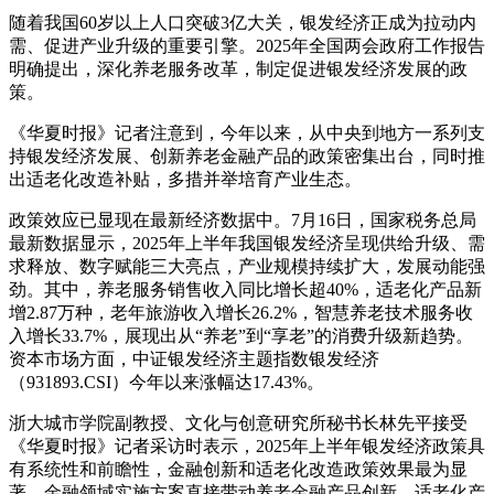
随着我国60岁以上人口突破3亿大关，银发经济正成为拉动内
需、促进产业升级的重要引擎。2025年全国两会政府工作报告
明确提出，深化养老服务改革，制定促进银发经济发展的政
策。
《华夏时报》记者注意到，今年以来，从中央到地方一系列支
持银发经济发展、创新养老金融产品的政策密集出台，同时推
出适老化改造补贴，多措并举培育产业生态。
政策效应已显现在最新经济数据中。7月16日，国家税务总局
最新数据显示，2025年上半年我国银发经济呈现供给升级、需
求释放、数字赋能三大亮点，产业规模持续扩大，发展动能强
劲。其中，养老服务销售收入同比增长超40%，适老化产品新
增2.87万种，老年旅游收入增长26.2%，智慧养老技术服务收
入增长33.7%，展现出从“养老”到“享老”的消费升级新趋势。
资本市场方面，中证银发经济主题指数银发经济
（931893.CSI）今年以来涨幅达17.43%。
浙大城市学院副教授、文化与创意研究所秘书长林先平接受
《华夏时报》记者采访时表示，2025年上半年银发经济政策具
有系统性和前瞻性，金融创新和适老化改造政策效果最为显
著。金融领域实施方案直接带动养老金融产品创新，适老化产