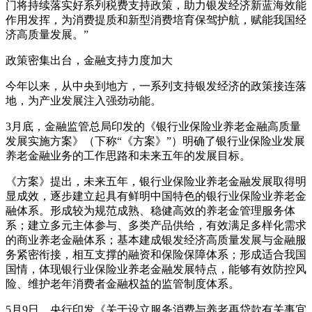
门将持续落实好系列税费支持政策，助力银发经济新蓝海效能
作用发挥，为消费提质和新型消费培育保驾护航，赋能我国经
济高质量发展。”
政策密集出台，金融支持力度加大
今年以来，从中央到地方，一系列支持银发经济的政策接连落
地，为产业发展注入强劲动能。
3月底，金融监管总局印发的《银行业保险业养老金融高质量
发展实施方案》（下称“《方案》”）明确了银行业保险业发展
养老金融业务的工作思路和未来五年的发展目标。
《方案》提出，未来五年，银行业保险业养老金融发展取得明
显成效，逐步建立起具有鲜明中国特色的银行业保险业养老金
融体系。形成较为规范成熟、稳健高效的养老金管理服务体
系；建立多元主体参与、多类产品供给，有效满足多样化需求
的商业养老金融体系；基本建成银发经济高质量发展与金融服
务紧密衔接，相互支撑的融资和保险保障体系；形成适合我国
国情，体现银行业保险业养老金融发展特点，能够有效防控风
险、维护老年消费者金融权益的监管制度体系。
5月9日，央行印发《关于设立服务消费与养老再贷款有关事宜