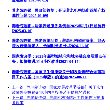
金融创新[2025-07-23]
养老院连锁 - 民政部答复：开设养老机构场所选址产权
属性问题[2025-01-09]
养老院连锁 - 居家养老服务条例自2025年7月1日起施行
[2025-03-10]
养老院连锁 - 养老政策问答：养老机构如何备案、能否
接收传染病老人、合同时效多长..[2024-11-18]
国家发改委：2021年新型城镇化和城乡融合发展重点任
务，加快推进老旧小区改造[2021-04-14]
养老院连锁 - 国家卫生健康委关于印发医养结合示范项
目工作方案（2025年版）的通知[2025-08-11]
上一篇
: 养老院连锁 - 国家发展改革委等部门关于实施
鼓励外商投资企业境内再投资若干措施的通知
下一篇
: 养老院连锁 - 养老机构预防压力性损伤照护服
务规范