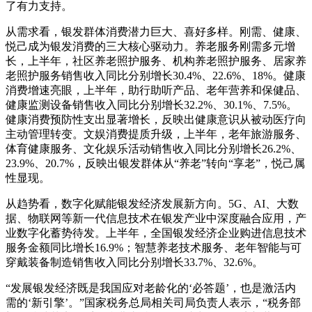
了有力支持。
从需求看，银发群体消费潜力巨大、喜好多样。刚需、健康、
悦己成为银发消费的三大核心驱动力。养老服务刚需多元增
长，上半年，社区养老照护服务、机构养老照护服务、居家养
老照护服务销售收入同比分别增长30.4%、22.6%、18%。健康
消费增速亮眼，上半年，助行助听产品、老年营养和保健品、
健康监测设备销售收入同比分别增长32.2%、30.1%、7.5%。
健康消费预防性支出显著增长，反映出健康意识从被动医疗向
主动管理转变。文娱消费提质升级，上半年，老年旅游服务、
体育健康服务、文化娱乐活动销售收入同比分别增长26.2%、
23.9%、20.7%，反映出银发群体从“养老”转向“享老”，悦己属
性显现。
从趋势看，数字化赋能银发经济发展新方向。5G、AI、大数
据、物联网等新一代信息技术在银发产业中深度融合应用，产
业数字化蓄势待发。上半年，全国银发经济企业购进信息技术
服务金额同比增长16.9%；智慧养老技术服务、老年智能与可
穿戴装备制造销售收入同比分别增长33.7%、32.6%。
“发展银发经济既是我国应对老龄化的‘必答题’，也是激活内
需的‘新引擎’。”国家税务总局相关司局负责人表示，“税务部