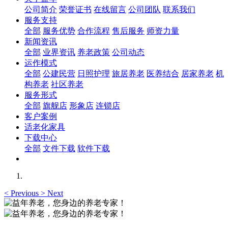
公司简介
荣誉证书
在线留言
公司团队
联系我们
服务支持
全部
服务优势
合作流程
售后服务
师资力量
新闻资讯
全部
业界资讯
养老政策
公司动态
运作模式
全部
公建民营
日照护理
旅居养老
医养结合
居家养老
机
构养老
社区养老
服务形式
全部
旗舰店
形象店
连锁店
客户案例
适老化家具
下载中心
全部
文件下载
软件下载
<
Previous
>
Next