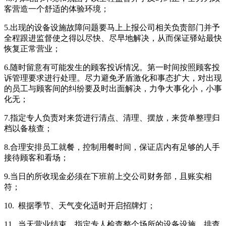
客营造一个舒适的体验环境；
5.出现的设备设施故障问题要马上上报公司相关负责部门并予
全程跟进监督使之得以尽快、尽早地解决，从而保证驿站最快
恢复正常营业；
6.随时留意有可能发生的顾客投诉情况。第一时间按照顾客投
诉管理要求进行处理。尽力避免矛盾激化和事态扩大，对出现
的员工与顾客间的纠纷要及时出面解决，力争大事化小，小事
化无；
7.指定专人负责对来货进行清点、清理、摆放，来货单整理归
档以备核查；
8.合理安排员工就餐，控制用餐时间，保证店内有足够的人手
接待顾客和看场；
9.当日的所收现金必须在下班前上交公司财务部，且账实相
符；
10. 根据季节、天气变化适时开启招牌灯；
11. 当天营业结束，指定专人检查整个场所的设备设施，排查