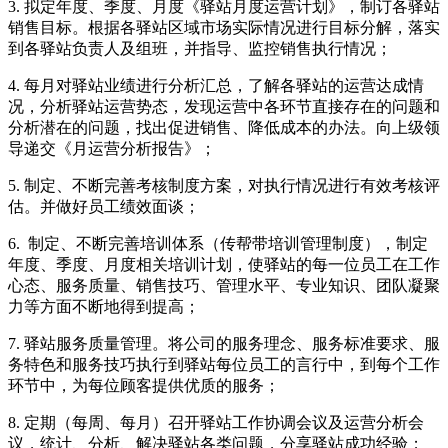
3.
拟定年度、季度、月度《驿站月度运营计划》，制订各驿站
销售目标。根据各驿站区域市场实际情况进行目标分解，落实
到各驿站负责人及组班，并指导、监控销售执行情况；
4.
每月对驿站业绩进行分析汇总，了解各驿站的运营达成情
况，分析驿站运营势态，发现运营中各环节直接存在的问题和
分析潜在的问题，找出促进销售、降低成本的办法。向上级领
导递交《月运营分析报告》；
5.
制定、不断完善考核制度方案，对执行情况进行有效考核评
估。并做好员工绩效面谈；
6.
制定、不断完善培训体系（传帮带培训管理制度），制定
年度、季度、月度相关培训计划，使驿站的每一位员工在工作
心态、服务质量、销售技巧、管理水平、专业知识、团队凝聚
力等方面不断地得到提高；
7.
驿站服务质量管理。将公司的服务理念、服务标准要求、服
务特色和服务技巧执行到驿站每位员工的言行中，到每个工作
环节中，为每位顾客提供优质的服务；
8.
定期（每周、每月）召开驿站工作协调会议及运营分析会
议，统计、分析、解决驿站各类问题，分享驿站成功经验；