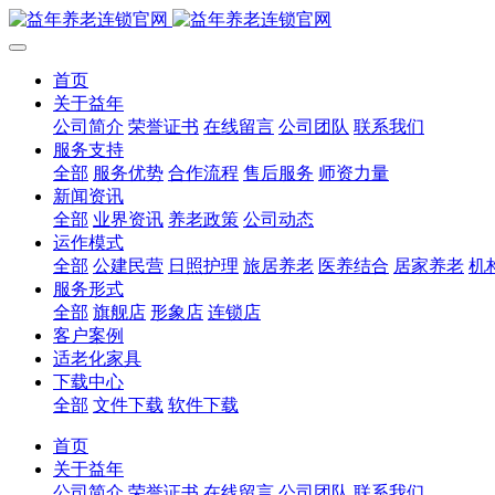
首页
关于益年
公司简介
荣誉证书
在线留言
公司团队
联系我们
服务支持
全部
服务优势
合作流程
售后服务
师资力量
新闻资讯
全部
业界资讯
养老政策
公司动态
运作模式
全部
公建民营
日照护理
旅居养老
医养结合
居家养老
机
服务形式
全部
旗舰店
形象店
连锁店
客户案例
适老化家具
下载中心
全部
文件下载
软件下载
首页
关于益年
公司简介
荣誉证书
在线留言
公司团队
联系我们