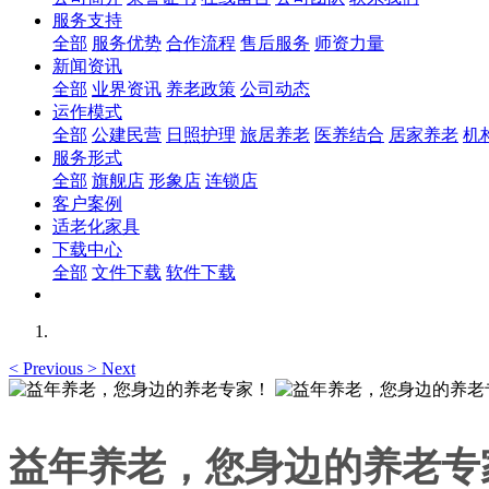
服务支持
全部
服务优势
合作流程
售后服务
师资力量
新闻资讯
全部
业界资讯
养老政策
公司动态
运作模式
全部
公建民营
日照护理
旅居养老
医养结合
居家养老
机
服务形式
全部
旗舰店
形象店
连锁店
客户案例
适老化家具
下载中心
全部
文件下载
软件下载
<
Previous
>
Next
益年养老，您身边的养老专