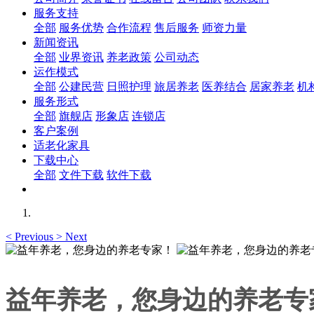
服务支持
全部
服务优势
合作流程
售后服务
师资力量
新闻资讯
全部
业界资讯
养老政策
公司动态
运作模式
全部
公建民营
日照护理
旅居养老
医养结合
居家养老
机
服务形式
全部
旗舰店
形象店
连锁店
客户案例
适老化家具
下载中心
全部
文件下载
软件下载
<
Previous
>
Next
益年养老，您身边的养老专