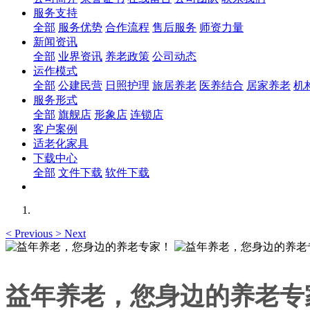
服务支持
全部
服务优势
合作流程
售后服务
师资力量
新闻资讯
全部
业界资讯
养老政策
公司动态
运作模式
全部
公建民营
日照护理
旅居养老
医养结合
居家养老
机
服务形式
全部
旗舰店
形象店
连锁店
客户案例
适老化家具
下载中心
全部
文件下载
软件下载
<
Previous
>
Next
益年养老，您身边的养老专