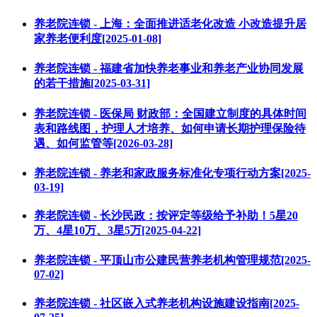
养老院连锁 - 上海：全面推进适老化改造 小改造提升居
家养老便利度[2025-01-08]
养老院连锁 - 福建省加快养老事业和养老产业协同发展
的若干措施[2025-03-31]
养老院连锁 - 医保局 财政部：全国建立制度的具体时间
表和路线图，护理人才培养、如何申请长期护理保险待
遇、如何监管等[2026-03-28]
养老院连锁 - 养老和家政服务标准化专项行动方案[2025-
03-19]
养老院连锁 - 长沙民政：按评定等级给予补助！5星20
万、4星10万、3星5万[2025-04-22]
养老院连锁 - 平顶山市公建民营养老机构管理规范[2025-
07-02]
养老院连锁 - 社区嵌入式养老机构设施建设指南[2025-