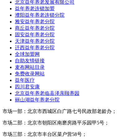
北京益年养老发展有限公司
益年养老连锁加盟
濮阳益年养老连锁分院
雅安益年养老分院
商丘益年养老分院
固安益年养老分院
天津益年养老分院
迁西益年养老分院
全球加盟网
自助友情链接
麦布网站目录
免费收录网站
益年医疗
四川君安康
北京益年养老临县泽亲颐养园
丽山湖益年养老分院
市场一部：北京市西城区白广路七号民政部老龄办；
市场二部：北京市朝阳区南磨房路平乐园甲5号；
市场三部：北京市丰台区菜户营58号；