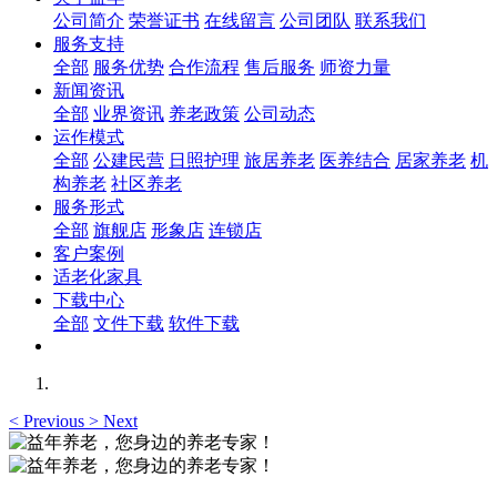
公司简介
荣誉证书
在线留言
公司团队
联系我们
服务支持
全部
服务优势
合作流程
售后服务
师资力量
新闻资讯
全部
业界资讯
养老政策
公司动态
运作模式
全部
公建民营
日照护理
旅居养老
医养结合
居家养老
机
构养老
社区养老
服务形式
全部
旗舰店
形象店
连锁店
客户案例
适老化家具
下载中心
全部
文件下载
软件下载
<
Previous
>
Next