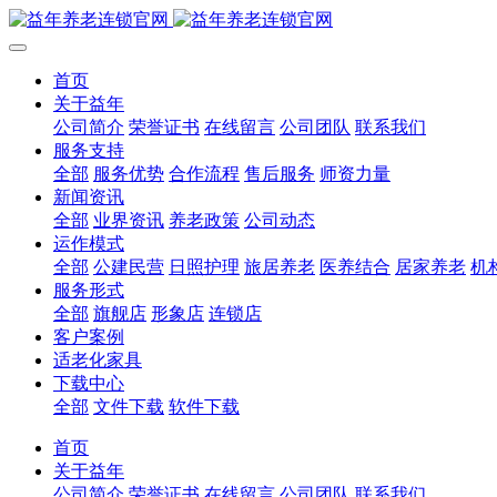
首页
关于益年
公司简介
荣誉证书
在线留言
公司团队
联系我们
服务支持
全部
服务优势
合作流程
售后服务
师资力量
新闻资讯
全部
业界资讯
养老政策
公司动态
运作模式
全部
公建民营
日照护理
旅居养老
医养结合
居家养老
机
服务形式
全部
旗舰店
形象店
连锁店
客户案例
适老化家具
下载中心
全部
文件下载
软件下载
首页
关于益年
公司简介
荣誉证书
在线留言
公司团队
联系我们