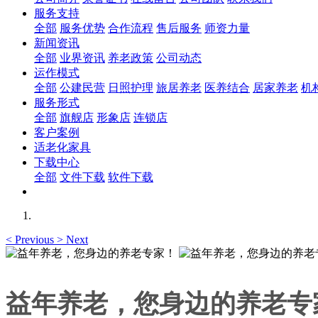
服务支持
全部
服务优势
合作流程
售后服务
师资力量
新闻资讯
全部
业界资讯
养老政策
公司动态
运作模式
全部
公建民营
日照护理
旅居养老
医养结合
居家养老
机
服务形式
全部
旗舰店
形象店
连锁店
客户案例
适老化家具
下载中心
全部
文件下载
软件下载
<
Previous
>
Next
益年养老，您身边的养老专