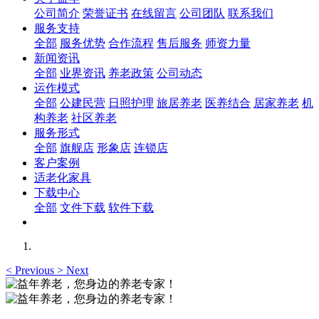
公司简介
荣誉证书
在线留言
公司团队
联系我们
服务支持
全部
服务优势
合作流程
售后服务
师资力量
新闻资讯
全部
业界资讯
养老政策
公司动态
运作模式
全部
公建民营
日照护理
旅居养老
医养结合
居家养老
机
构养老
社区养老
服务形式
全部
旗舰店
形象店
连锁店
客户案例
适老化家具
下载中心
全部
文件下载
软件下载
<
Previous
>
Next