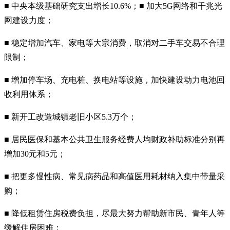
■ 中央本级基础研究支出增长10.6%；■ 加大5G网络和千兆光
网建设力度；
■ 稳定增加汽车、家电等大宗消费，取消对二手车交易不合理
限制；
■ 增加停车场、充电桩、换电站等设施，加快建设动力电池回
收利用体系；
■ 新开工改造城镇老旧小区5.3万个；
■ 居民医保和基本公共卫生服务经费人均财政补助标准分别再
增加30元和5元；
■ 把更多慢性病、常见病药品和高值医用耗材纳入集中带量采
购；
■ 降低租赁住房税费负担，尽最大努力帮助新市民、青年人等
缓解住房困难；