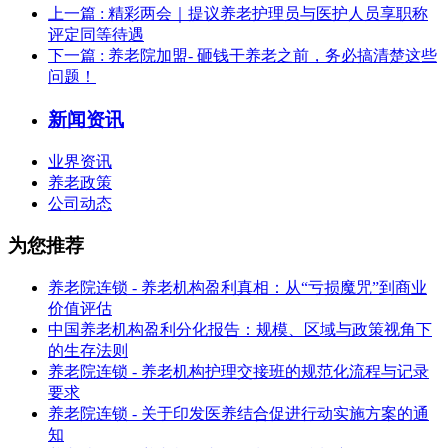
上一篇
: 精彩两会｜提议养老护理员与医护人员享职称
评定同等待遇
下一篇
: 养老院加盟- 砸钱干养老之前，务必搞清楚这些
问题！
新闻资讯
业界资讯
养老政策
公司动态
为您推荐
养老院连锁 - 养老机构盈利真相：从“亏损魔咒”到商业
价值评估
中国养老机构盈利分化报告：规模、区域与政策视角下
的生存法则
养老院连锁 - 养老机构护理交接班的规范化流程与记录
要求
养老院连锁 - 关于印发医养结合促进行动实施方案的通
知