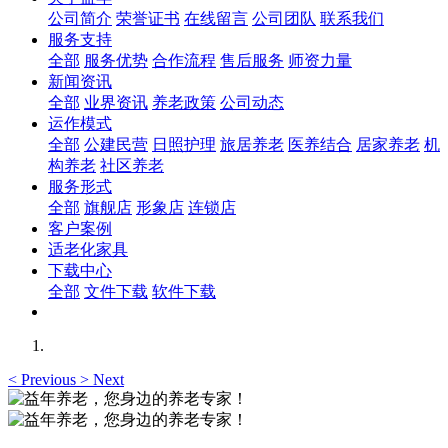
公司简介
荣誉证书
在线留言
公司团队
联系我们
服务支持
全部
服务优势
合作流程
售后服务
师资力量
新闻资讯
全部
业界资讯
养老政策
公司动态
运作模式
全部
公建民营
日照护理
旅居养老
医养结合
居家养老
机
构养老
社区养老
服务形式
全部
旗舰店
形象店
连锁店
客户案例
适老化家具
下载中心
全部
文件下载
软件下载
<
Previous
>
Next