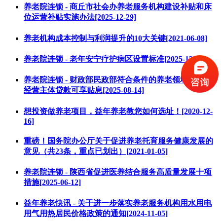
养老院连锁 - 商丘市社会办养老服务机构建设补贴和床
位运营补贴实施办法[2025-12-29]
养老机构成本控制与利润提升的10大关键[2021-06-08]
养老院连锁 - 老年安宁疗护病区设置标准[2025-12-20]
养老院连锁 - 财政部民政部符合条件的养老领域服务业
经营主体贷款可享贴息[2025-08-14]
想投资做养老项目，益年养老教您如何选址！[2020-12-
16]
重磅！国务院办公厅关于促进养老托育服务健康发展的
意见（共23条，重点已划出）[2021-01-05]
养老院连锁 - 陕西省促进医养结合服务高质量发展十项
措施[2025-06-12]
益年养老快讯 - 关于进一步落实养老服务机构用水用电
用气用热居民价格政策的通知[2024-11-05]