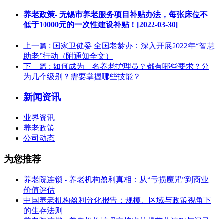
养老政策- 无锡市养老服务项目补贴办法，每张床位不
低于10000元的一次性建设补贴！[2022-03-30]
上一篇
: 国家卫健委 全国老龄办：深入开展2022年“智慧
助老”行动（附通知全文）
下一篇
: 如何成为一名养老护理员？都有哪些要求？分
为几个级别？需要掌握哪些技能？
新闻资讯
业界资讯
养老政策
公司动态
为您推荐
养老院连锁 - 养老机构盈利真相：从“亏损魔咒”到商业
价值评估
中国养老机构盈利分化报告：规模、区域与政策视角下
的生存法则