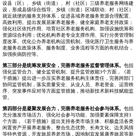
设县（区）、乡镇（街道）、村（社区）三级养老服务网络建
设，形成县级综合指导、乡镇（街道）区域联动、村（社区）
就近就便的服务支持体系，促进县域养老服务资源合理配置、
高效利用。提出发展居家养老服务、健全家庭养老支持政策；
强化社区依托作用、培育社区养老服务机构、加强设施统筹和
资源综合利用；优化机构养老专业支撑作用、实行分类管理制
度改革、优化公办养老机构运营机制。强化医疗卫生服务与养
老服务在政策体系、服务制度、业务流程等方面的有机结合，
加强疾病防控等。
第三部分是统筹发展安全，完善养老服务监督管理体系。
包括
强化监管合力、健全监管机制、提升监管效能3个方面，《若
干措施》提出进一步压实养老服务机构主体责任，完善跨部门
协同监管机制，落实质量安全、从业人员、养老资金、运营秩
序、突发事件应对等方面监管措施，推动新技术新科技赋能监
管。
第四部分是凝聚发展合力，完善养老服务社会参与体系。
包括
充分激发市场活力、强化社会参与功能、加强要素保障支持3
个方面，《若干措施》提出支持各类市场主体、积极盘活各类
闲置资产开展养老服务。整合生态优势、长寿文化、边关风情
等特色资源，开发旅居养老市场，因地制宜发展康养旅居等新