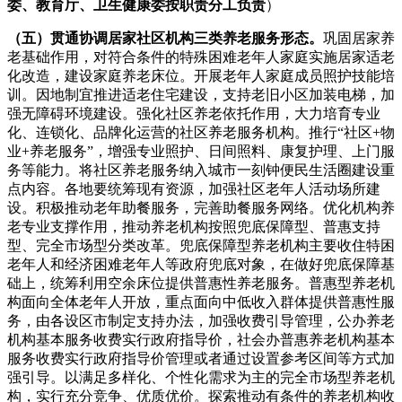
委、教育厅、卫生健康委按职责分工负责
）
（五）贯通协调居家社区机构三类养老服务形态。
巩固居家养
老基础作用，对符合条件的特殊困难老年人家庭实施居家适老
化改造，建设家庭养老床位。开展老年人家庭成员照护技能培
训。因地制宜推进适老住宅建设，支持老旧小区加装电梯，加
强无障碍环境建设。强化社区养老依托作用，大力培育专业
化、连锁化、品牌化运营的社区养老服务机构。推行“社区+物
业+养老服务”，增强专业照护、日间照料、康复护理、上门服
务等能力。将社区养老服务纳入城市一刻钟便民生活圈建设重
点内容。各地要统筹现有资源，加强社区老年人活动场所建
设。积极推动老年助餐服务，完善助餐服务网络。优化机构养
老专业支撑作用，推动养老机构按照兜底保障型、普惠支持
型、完全市场型分类改革。兜底保障型养老机构主要收住特困
老年人和经济困难老年人等政府兜底对象，在做好兜底保障基
础上，统筹利用空余床位提供普惠性养老服务。普惠型养老机
构面向全体老年人开放，重点面向中低收入群体提供普惠性服
务，由各设区市制定支持办法，加强收费引导管理，公办养老
机构基本服务收费实行政府指导价，社会办普惠养老机构基本
服务收费实行政府指导价管理或者通过设置参考区间等方式加
强引导。以满足多样化、个性化需求为主的完全市场型养老机
构，实行充分竞争、优质优价。探索推动有条件的养老机构收