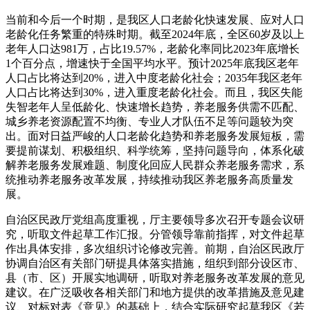
当前和今后一个时期，是我区人口老龄化快速发展、应对人口
老龄化任务繁重的特殊时期。截至2024年底，全区60岁及以上
老年人口达981万，占比19.57%，老龄化率同比2023年底增长
1个百分点，增速快于全国平均水平。预计2025年底我区老年
人口占比将达到20%，进入中度老龄化社会；2035年我区老年
人口占比将达到30%，进入重度老龄化社会。而且，我区失能
失智老年人呈低龄化、快速增长趋势，养老服务供需不匹配、
城乡养老资源配置不均衡、专业人才队伍不足等问题较为突
出。面对日益严峻的人口老龄化趋势和养老服务发展短板，需
要提前谋划、积极组织、科学统筹，坚持问题导向，体系化破
解养老服务发展难题、制度化回应人民群众养老服务需求，系
统推动养老服务改革发展，持续推动我区养老服务高质量发
展。
自治区民政厅党组高度重视，厅主要领导多次召开专题会议研
究，听取文件起草工作汇报。分管领导靠前指挥，对文件起草
作出具体安排，多次组织讨论修改完善。前期，自治区民政厅
协调自治区有关部门研提具体落实措施，组织到部分设区市、
县（市、区）开展实地调研，听取对养老服务改革发展的意见
建议。在广泛吸收各相关部门和地方提供的改革措施及意见建
议、对标对表《意见》的基础上，结合实际研究起草我区《若