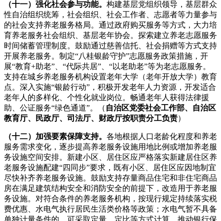
（十一）强化社会参与功能。
构建基层党组织领导，基层群众
性自治组织统筹，社会组织、社会工作者、志愿者等力量参与
的社会支持养老服务格局。通过政府购买服务等方式，大力培
育养老服务社会组织、基层老年协会。探索建立养老志愿服务
时间储蓄管理制度。鼓励通过慈善信托、社会捐赠等方式支持
开展养老服务。制定“八桂银龄守护”志愿服务政策措施，开
展“教育+助老”、“代际共居”、“以老助老”等为老志愿服务。
支持在城乡养老服务机构设置老年大学（老年开放大学）教育
点。深入实施“银龄行动”，积极开发老年人力资源，开发适合
老年人的多样化、个性化就业岗位。畅通老年人获得法律援
助、公证服务“绿色通道”。（
自治区党委社会工作部、自治区
教育厅、民政厅、司法厅、财政厅按职责分工负责
）
（十二）加强要素保障支持。
各地根据人口老龄化程度和养老
服务需求变化，逐步提高养老服务设施用地比例或增加养老服
务设施空间安排。新建小区、居住区应严格落实新建居住区养
老服务设施配建“四同步”要求，既有小区、居住区应因地制宜
尽快补齐养老服务设施。鼓励支持存量商品住宅和非住宅商品
房在满足建筑结构安全和消防安全的前提下，改造用于养老服
务设施。对符合条件的养老服务机构，按现行规定持续落实税
费优惠、水电气执行居民生活类价格等政策；水电气暂不具备
单独计量条件的，可采取定量、定比等方式计算。推动银行保