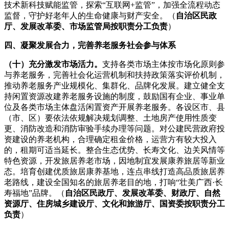
技术新科技赋能监管，探索“互联网+监管”，加强全流程动态
监督，守护好老年人的生命健康与财产安全。（
自治区民政
厅、发展改革委、市场监管局按职责分工负责
）
四、凝聚发展合力，完善养老服务社会参与体系
（十）充分激发市场活力。
支持各类市场主体按市场化原则参
与养老服务，完善社会化运营机制和扶持政策落实评价机制，
推动养老服务产业规模化、集群化、品牌化发展。建立健全支
持闲置资源改建养老服务设施的制度，鼓励国有企业、事业单
位及各类市场主体盘活闲置资产开展养老服务。各设区市、县
（市、区）要依法依规解决规划调整、土地房产使用性质变
更、消防改造和消防审验手续办理等问题。对公建民营政府投
资建设的养老机构，合理确定租金价格，运营方有较大投入
的，租期可适当延长。整合生态优势、长寿文化、边关风情等
特色资源，开发旅居养老市场，因地制宜发展康养旅居等新业
态。培育创建优质旅居康养基地，连点串线打造高品质旅居养
老路线，建设全国知名的旅居养老目的地，打响“壮美广西·长
寿福地”品牌。（
自治区民政厅、发展改革委、财政厅、自然
资源厅、住房城乡建设厅、文化和旅游厅、国资委按职责分工
负责
）