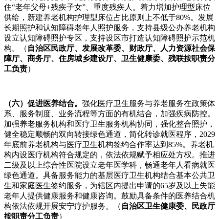
住“老年父母+残疾子女”、重度残疾人。着力增加护理型床位
供给，新建养老机构护理型床位占比原则上不低于80%。发展
长期照护和认知障碍老年人照护服务，支持县级公办养老机构
设立认知障碍照护专区，支持设区市打造认知障碍照护示范机
构。（
自治区民政厅、发展改革委、财政厅、人力资源社会保
障厅、商务厅、住房城乡建设厅、卫生健康委、残联按职责分
工负责
）
（六）促进医养结合。
强化医疗卫生服务与养老服务在政策体
系、服务制度、业务流程等方面的有机结合，加强疾病防控。
加强养老服务机构和医疗卫生服务机构协同，强化整合照护，
健全稳定顺畅的双向转接绿色通道，简化转诊就医程序，2029
年底前养老机构与医疗卫生机构签约合作率达到85%。养老机
构内设医疗机构符合规定的，依法依规赋予相应处方权。推进
二级及以上综合性医院设立老年医学科，畅通老年人看病就医
绿色通道。具备服务能力的基层医疗卫生机构结合基本公共卫
生和家庭医生签约服务，为辖区内提出申请的65岁及以上失能
老年人提供健康服务和健康咨询。鼓励具备条件的医养结合机
构依法依规开展安宁疗护服务。（
自治区卫生健康委、民政厅
按职责分工负责
）