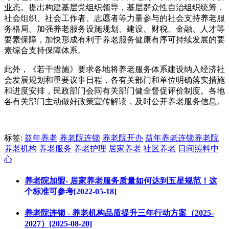
业态。提出构建基层党组织领导，基层群众性自治组织统筹，
社会组织、社会工作者、志愿者等力量参与的社会支持养老服
务格局。加强养老服务设施规划、建设、财税、金融、人才等
要素保障，加快形成有利于养老服务健康有序可持续发展的要
素综合支持保障体系。
此外，《若干措施》要求各地将养老服务体系建设纳入经济社
会发展规划和重要议事日程，各有关部门和单位明确落实措施
和进度安排，民政部门会同有关部门健全督促评价制度。各地
各有关部门主动做好政策宣传解读，及时公开养老服务信息。
标签:
益年养老
养老院连锁
养老院开办
益年养老连锁养老院
养老机构
养老服务
养老护理
居家养老
社区养老
日间照料中
心
养老院加盟- 居家养老服务质量如何达到五星规范！这
个标准可参考[2022-05-18]
养老院连锁 - 养老机构品质提升三年行动方案（2025-
2027）[2025-08-20]