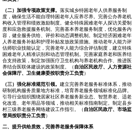
（二）加强专项政策支撑。
落实城乡特困老年人供养服务制
度，确保生活不能自理特困老年人应养尽养。完善公办养老机
构收入管理和绩效激励制度。健全特殊困难老年人探访关爱制
度和应急救援服务机制。完善基本养老服务制度，优化服务内
容，健全服务供给、评价和动态调整机制。制定经济困难老年
人养老服务补贴和护理补贴发放政策措施。推动老年人能力评
估师职业技能认定，完善老年人能力综合评估制度，建立特殊
困难老年人精准识别和动态管理机制。完善家庭养老和医养结
合支持政策，制定加强医疗卫生机构与养老机构合作、推进医
养结合医联体建设的政策制度。（
自治区民政厅、人力资源社
会保障厅、卫生健康委按职责分工负责
）
（三）强化标准规范引领。
建立完善养老服务标准体系，推动
研制机构服务质量地方标准，培育养老服务领域标准化品牌。
引导行业组织围绕居家社区养老服务新业态、智慧养老、适老
化改造、老年用品等领域，推动相关标准指南制定。制定县乡
村三级养老服务网络建设工作指引。（
自治区民政厅、市场监
管局按职责分工负责
）
二、提升供给质效，完善养老服务保障体系