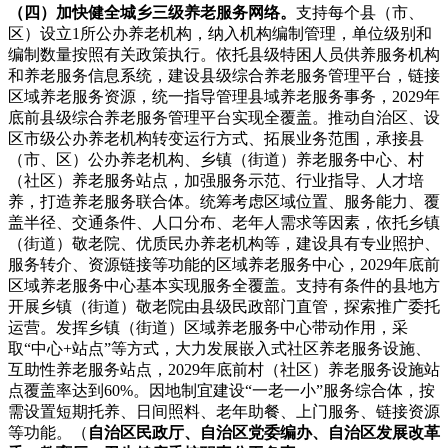
（四）加快健全城乡三级养老服务网络。
支持每个县（市、
区）设立1所公办养老机构，纳入机构编制管理，单位级别和
编制数量按照有关政策执行。依托县级特困人员供养服务机构
和养老服务信息系统，建设县级综合养老服务管理平台，链接
区域养老服务资源，统一指导管理县域养老服务事务，2029年
底前县级综合养老服务管理平台实现全覆盖。推动自治区、设
区市级公办养老机构转变运行方式、拓展业务范围，承接县
（市、区）公办养老机构、乡镇（街道）养老服务中心、村
（社区）养老服务站点，加强服务示范、行业指导、人才培
养，打造养老服务联合体。统筹考虑区域位置、服务能力、覆
盖半径、交通条件、人口分布、老年人需求等因素，依托乡镇
（街道）敬老院、优质民办养老机构等，建设具有专业照护、
服务转介、资源链接等功能的区域养老服务中心，2029年底前
区域养老服务中心基本实现服务全覆盖。支持有条件的县地方
开展乡镇（街道）敬老院由县级民政部门直管，探索推广委托
运营。发挥乡镇（街道）区域养老服务中心带动作用，采
取“中心+站点”等方式，大力发展嵌入式社区养老服务设施、
互助性养老服务站点，2029年底前村（社区）养老服务设施站
点覆盖率达到60%。因地制宜建设“一老一小”服务综合体，按
需设置短期托养、日间照料、老年助餐、上门服务、链接资源
等功能。（
自治区民政厅、自治区党委编办、自治区发展改革