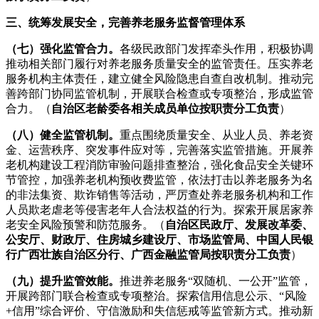
三、统筹发展安全，完善养老服务监督管理体系
（七）强化监管合力。
各级民政部门发挥牵头作用，积极协调
推动相关部门履行对养老服务质量安全的监管责任。压实养老
服务机构主体责任，建立健全风险隐患自查自改机制。推动完
善跨部门协同监管机制，开展联合检查或专项整治，形成监管
合力。（
自治区老龄委各相关成员单位按职责分工负责
）
（八）健全监管机制。
重点围绕质量安全、从业人员、养老资
金、运营秩序、突发事件应对等，完善落实监管措施。开展养
老机构建设工程消防审验问题排查整治，强化食品安全关键环
节管控，加强养老机构预收费监管，依法打击以养老服务为名
的非法集资、欺诈销售等活动，严厉查处养老服务机构和工作
人员欺老虐老等侵害老年人合法权益的行为。探索开展居家养
老安全风险预警和防范服务。（
自治区民政厅、发展改革委、
公安厅、财政厅、住房城乡建设厅、市场监管局、中国人民银
行广西壮族自治区分行、广西金融监管局按职责分工负责
）
（九）提升监管效能。
推进养老服务“双随机、一公开”监管，
开展跨部门联合检查或专项整治。探索信用信息公示、“风险
+信用”综合评价、守信激励和失信惩戒等监管新方式。推动新