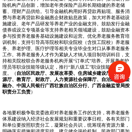
险机构产品创新，增加老年类保险产品和长期稳健的养老储
蓄、理财产品供给。引导金融机构用好再贷款再贴现、服务消
费与养老再贷款和金融惠企财政贴息政策，加大对养老基础设
施建设、老年产品研发等养老产业的金融支持。鼓励发行金融
债券或设立专项基金等支持养老相关领域建设，鼓励金融资本
参与投资养老服务基础设施建设和运营。优化养老服务教育培
训机制，支持引导高等院校和职业院校（含技工院校）养老服
务、养老护理、医疗护理等相关专业毕业生对口从事养老服务
工作。将养老服务人才作为紧缺人才纳入项目制培训科目，支
持相关院校联合养老服务机构开展“订单式”培养。开展养老护
理员等职业技能等级认定，推行“新八级工”职业技能等级制
度。（
自治区民政厅、发展改革委、住房城乡建设厅、自然资
源厅、教育厅、财政厅、人力资源社会保障厅、自治区党委金
融办、中国人民银行广西壮族自治区分行、广西金融监管局按
职责分工负责
）
各地要积极争取党委政府对养老服务工作的支持，将养老服务
体系建设纳入经济社会发展规划和重要议事日程。各有关部门
和单位要按照职责分工，凝聚社会共识，统筹现有资源力量，
明确落实措施和进度安排，建立健全评价机制。民政部门要加