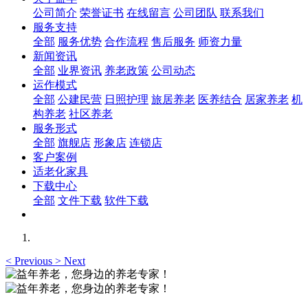
公司简介
荣誉证书
在线留言
公司团队
联系我们
服务支持
全部
服务优势
合作流程
售后服务
师资力量
新闻资讯
全部
业界资讯
养老政策
公司动态
运作模式
全部
公建民营
日照护理
旅居养老
医养结合
居家养老
机
构养老
社区养老
服务形式
全部
旗舰店
形象店
连锁店
客户案例
适老化家具
下载中心
全部
文件下载
软件下载
<
Previous
>
Next