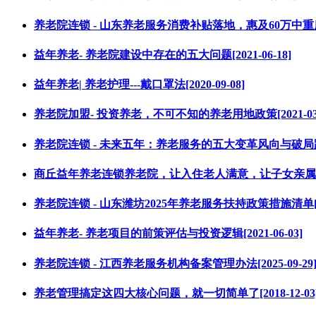
养老院连锁 - 山东养老服务消费补贴落地，惠及60万中重度失能老
益年养老- 养老院建设中存在的五大问题[2021-06-18]
益年养老| 养老护理---戴口罩法[2020-09-08]
养老院加盟- 投资养老，不可不知的养老用地政策[2021-03-
养老院连锁 - 未来五年：养老服务的五大变革风向与破局路径[2
商丘益年养老连锁养老院，让入住老人满意，让子女亲属放心![2
养老院连锁 - 山东潍坊2025年养老服务扶持政策措施清单[2025
益年养老- 养老项目的前策评估与投资逻辑[2021-06-03]
养老院连锁 - 江西养老服务机构备案管理办法[2025-09-29
养老管理搞定这四大核心问题，就一切简单了[2018-12-03