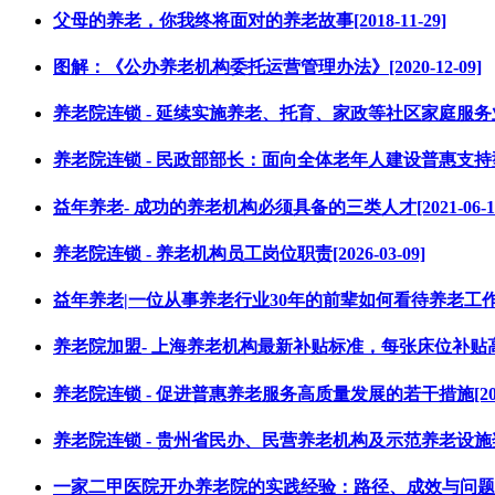
父母的养老，你我终将面对的养老故事[2018-11-29]
图解：《公办养老机构委托运营管理办法》[2020-12-09]
养老院连锁 - 延续实施养老、托育、家政等社区家庭服务业税费优
养老院连锁 - 民政部部长：面向全体老年人建设普惠支持型养老机
益年养老- 成功的养老机构必须具备的三类人才[2021-06-1
养老院连锁 - 养老机构员工岗位职责[2026-03-09]
益年养老|一位从事养老行业30年的前辈如何看待养老工作[201
养老院加盟- 上海养老机构最新补贴标准，每张床位补贴高达2000
养老院连锁 - 促进普惠养老服务高质量发展的若干措施[2025-
养老院连锁 - 贵州省民办、民营养老机构及示范养老设施奖补资
一家二甲医院开办养老院的实践经验：路径、成效与问题[2020