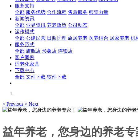
服务支持
全部
服务优势
合作流程
售后服务
师资力量
新闻资讯
全部
业界资讯
养老政策
公司动态
运作模式
全部
公建民营
日照护理
旅居养老
医养结合
居家养老
机
服务形式
全部
旗舰店
形象店
连锁店
客户案例
适老化家具
下载中心
全部
文件下载
软件下载
<
Previous
>
Next
益年养老，您身边的养老专