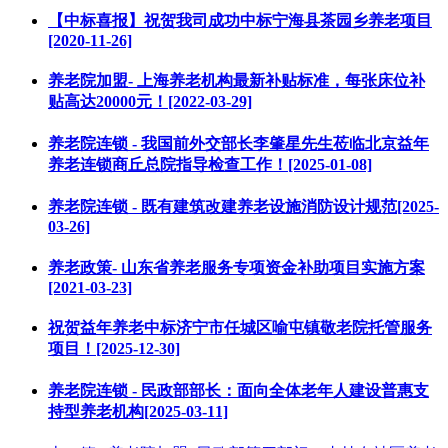
【中标喜报】祝贺我司成功中标宁海县茶园乡养老项目
[2020-11-26]
养老院加盟- 上海养老机构最新补贴标准，每张床位补
贴高达20000元！[2022-03-29]
养老院连锁 - 我国前外交部长李肇星先生莅临北京益年
养老连锁商丘总院指导检查工作！[2025-01-08]
养老院连锁 - 既有建筑改建养老设施消防设计规范[2025-
03-26]
养老政策- 山东省养老服务专项资金补助项目实施方案
[2021-03-23]
祝贺益年养老中标济宁市任城区喻屯镇敬老院托管服务
项目！[2025-12-30]
养老院连锁 - 民政部部长：面向全体老年人建设普惠支
持型养老机构[2025-03-11]