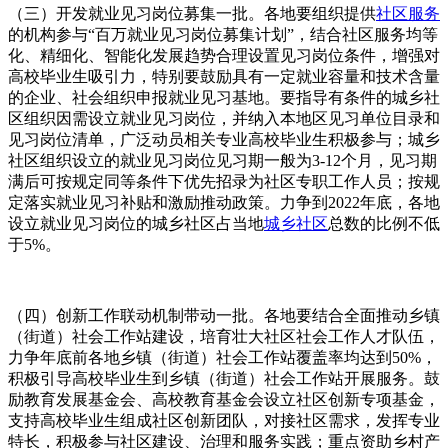
（三）开发就业见习岗位募集一批。各地要组织提供
社区服务
的机构参与“百万就业见习岗位募集计划”，结合社区服务均等
化、精细化、智能化发展趋势合理设置见习岗位条件，增强对
高校毕业生吸引力，特别要鼓励具有一定就业容量和技术含量
的企业、社会组织申报就业见习基地。要指导有条件的城乡社
区组织因需设立就业见习岗位，并纳入本地区见习单位目录和
见习岗位清单，广泛动员相关专业高校毕业生积极参与；城乡
社区组织设立的就业见习岗位见习期一般为3-12个月，见习期
满后可按规定同等条件下优先招录为社区专职工作人员；按规
定落实就业见习补贴和激励推动政策。力争到2022年底，各地
设立就业见习岗位的城乡社区占当地
城乡社区
总数的比例不低
于5%。
（四）创新工作联动机制带动一批。各地要结合全面推动乡镇
（街道）社会工作站建设，培育壮大社区社会工作人才队伍，
力争年底前各地乡镇（街道）社会工作站覆盖率均达到50%，
积极引导高校毕业生到乡镇（街道）社会工作站开展服务。鼓
励教育发展基金会、高校教育基金会设立社区创新专项基金，
支持高校毕业生组成社区创新团队，对接社区需求，发挥专业
特长，积极参与社区建设、治理和服务实践；重点资助乡村产