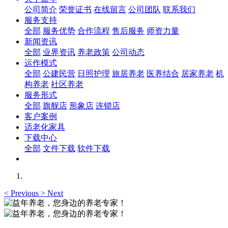
公司简介
荣誉证书
在线留言
公司团队
联系我们
服务支持
全部
服务优势
合作流程
售后服务
师资力量
新闻资讯
全部
业界资讯
养老政策
公司动态
运作模式
全部
公建民营
日照护理
旅居养老
医养结合
居家养老
机
构养老
社区养老
服务形式
全部
旗舰店
形象店
连锁店
客户案例
适老化家具
下载中心
全部
文件下载
软件下载
<
Previous
>
Next