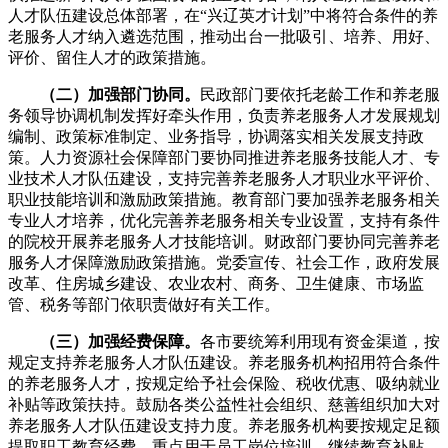
人才队伍建设总体部署，在“兴辽英才计划”中将符合条件的养
老服务人才纳入遴选范围，推动出台一批吸引、培养、用好、
评价、留住人才的政策措施。
（二）加强部门协同。
民政部门要依托老龄工作和养老服
务领导协调机制发挥好牵头作用，负责养老服务人才发展规划
编制、政策标准制定、业务指导，协调落实相关发展支持政
策。人力资源社会保障部门要协同推进养老服务技能人才、专
业技术人才队伍建设，支持完善养老服务人才职业水平评价、
职业技能培训和激励政策措施。教育部门要加强养老服务相关
专业人才培养，优化完善养老服务相关专业设置，支持有条件
的院校开展养老服务人才技能培训。财政部门要协同完善养老
服务人才保障激励政策措施。党委宣传、社会工作，政府发展
改革、住房城乡建设、农业农村、商务、卫生健康、市场监
管、税务等部门依职责做好有关工作。
（三）加强经费保障。
各市要统筹利用现有资金渠道，按
规定支持养老服务人才队伍建设。养老服务机构招用符合条件
的养老服务人才，按规定给予社会保险、税收优惠、吸纳就业
补贴等政策扶持。鼓励各类公益性社会组织、慈善组织加大对
养老服务人才队伍建设支持力度。养老服务机构要按规定足额
提取职工教育经费，重点用于员工岗位培训、继续教育补贴。