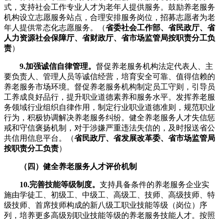
式，支持社会工作专业人才为老年人提供服务。鼓励养老服务
机构设立志愿服务站点，合理安排服务岗位，招募志愿者为老
年人提供常态化志愿服务。（
省委社会工作部、省民政厅、省
人力资源社会保障厅、省财政厅、省市场监管局按职责分工负
责
）
9.加强诚信自律管理。
督促养老服务机构法定代表人、主
要负责人、管理人员等诚信经营，培育安全可靠、值得信赖的
养老服务市场环境。督促养老服务机构制定员工守则，引导员
工养成良好品行，提升职业道德素养和服务水平。发挥养老服
务领域行业组织自律作用，制定行业职业道德准则，规范职业
行为，积极协调解决养老服务纠纷。健全养老服务人才失信惩
戒和守信褒扬机制，对于涉嫌严重违法失信的，及时报送省公
共信用信息平台。（
省民政厅、省发展改革委、省市场监管局
按职责分工负责
）
（四）健全养老服务人才评价机制
10.完善技能等级制度。
支持具备条件的养老服务企业实
施由学徒工、初级工、中级工、高级工、技师、高级技师、特
级技师、首席技师构成的新八级工职业技能等级（岗位）序
列，培养更多高级别职业技能等级的养老服务技能人才。按照