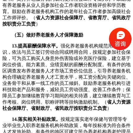
有养老服务从业人员参加社会工作者职业资格评价和学历教
育。鼓励在养老服务机构工作的老年社会工作者参加高级社会
工作师评价。（
省人力资源社会保障厅、省教育厅、省民政厅
按职责分工负责
）
（五）做好养老服务人才保障激励
13.提高薪酬保障水平。
强化养老服务机构规范用工意
识，依法与员工签订劳动合同或聘用合同，按规定参加社会保
险，可为员工购买人身意外伤害险或补充医疗保险，建立基于
岗位价值、能力素质、业绩贡献的薪酬分配制度。有条件的地
区调查发布养老服务人才市场工资价位信息，引导养老服务机
构合理确定养老服务人才工资水平，将工资分配向关键岗位、
业务骨干和从事一线工作的员工倾斜。鼓励养老服务机构引进
科技助老产品和服务，减轻员工劳动强度、改善工作条件；保
障员工参加继续教育学习期间的相关待遇，建立继续教育与工
作考核、岗位聘用、职称评聘等挂钩激励机制。（
省人力资源
社会保障厅、省财政厅、省民政厅按职责分工负责
）
14.落实相关补贴政策。
按规定落实老年保健与管理等专
业毕业生入职养老服务机构补助政策，每年按标准为符合条件
人才发放补助。有条件的地区可建立民办养老机构养老护理员