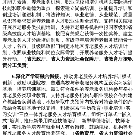
才能力素质。养老服务机构、职业院校和培训机构以实际操作
技能和职业道德为重点，探索建立岗前培训、技能提升培训和
创业培训递进机制，将法律知识、职业道德、从业规范、质量
意识等要求贯穿养老服务人才职业生涯全过程。支持相关院校
开展养老服务类技能培训。支持养老服务机构申报国家级和省
级高技能人才培训基地，按照有关规定获得一次性奖补。建立
养老服务人才分级培训制度，省级每年培训养老服务技能骨干
人才，各市、县级民政部门制定本地区养老服务人才培训计
划，依照职业技能和岗位实际需要，开展养老服务人才培训提
升行动。（
省民政厅、省人力资源社会保障厅、省教育厅按职
责分工负责
）
6.深化产学研融合衔接。
推动养老服务人才培养培训模式
创新，鼓励职业院校、普通高校与养老服务机构互设实习实训
基地、培养培训基地。鼓励符合条件的养老服务机构参与举办
养老服务类职业教育。支持养老服务机构与职业院校合作共建
产教融合实训基地，积极争取中央预算内投资对符合条件的产
教融合实训基地予以支持。积极探索“学历教育+职业培训+实
习实训”三位一体养老服务人才培育模式，组织“订单式”“嵌入
式”培训，推行新录用岗位技能培训、新型学徒培训、技师培
训，实现教学培养与就业用人有效衔接。鼓励院校、机构等开
展养老服务人才教育培养研究。（
省教育厅、省人力资源社会