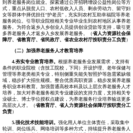
到养老服务岗位就业。探索通过公开招聘增设公益性岗位等方
式，重点从脱贫人口、农村低收入人员、剩余劳动力、留守妇
女等群体中择优担任“护老员”，充实到农村互助幸福院等养老
服务岗位。引导职业院校相关专业毕业生到农村地区从事养老
服务。为符合返乡入乡创业人员提供创业贷款等支持，吸引更
多养老服务人才返乡入乡发展养老服务。（
省人力资源社会保
障厅、省教育厅、省民政厅、省农业农村厅按职责分工负责
）
（二）加强养老服务人才教育培养
4.夯实专业教育培养。
根据养老服务业发展需求，支持有
条件的职业院校（含技工院校，下同）开设护理、老年保健与
管理等养老类相关专业，特别侧重失能失智照护等急需紧缺领
域，稳步扩大招生规模。整合优质高职资源，稳步发展养老服
务职业本科教育。加强普通高校本科及以上层次养老服务人才
培养，加大对养老服务相关专业建设的支持力度，支持相关专
业硕士、博士学位授权点建设，为养老服务行业培养输送更多
高层次人才。（
省教育厅、省人力资源社会保障厅按职责分工
负责
）
5.强化技术技能培训。
强化用人单位主体责任，采取集中
轮训、岗位练兵、网络培训等多种方式，持续提升养老服务人