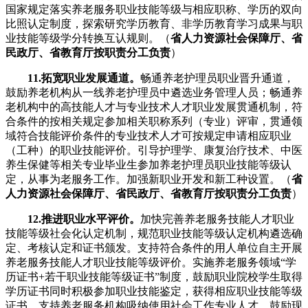
国家规定落实养老服务职业技能等级与相应职称、学历的双向
比照认定制度，探索研究学历教育、非学历教育学习成果与职
业技能等级学分转换互认规则。（
省人力资源社会保障厅、省
民政厅、省教育厅按职责分工负责
）
11.拓宽职业发展通道。
畅通养老护理员职业晋升通道，
鼓励养老机构从一线养老护理员中遴选业务管理人员；畅通养
老机构中的高技能人才与专业技术人才职业发展贯通机制，符
合条件的按相关规定参加相关职称系列（专业）评审，贯通领
域符合技能评价条件的专业技术人才可按规定申请相应职业
（工种）的职业技能评价。引导护理学、康复治疗技术、中医
养生保健等相关专业毕业生参加养老护理员职业技能等级认
定，从事为老服务工作。加强新职业开发和新工种设置。（
省
人力资源社会保障厅、省民政厅、省教育厅按职责分工负责
）
12.推进职业水平评价。
加快完善养老服务技能人才职业
技能等级社会化认定机制，规范职业技能等级认定机构遴选确
定、考核认定和证书颁发。支持符合条件的用人单位自主开展
养老服务技能人才职业技能等级评价。实施养老服务领域“学
历证书+若干职业技能等级证书”制度，鼓励职业院校学生取得
学历证书同时积极参加职业技能鉴定，获得相应职业技能等级
证书。支持养老服务机构吸纳使用社会工作专业人才，鼓励现