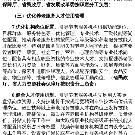
保障厅、省民政厅、省发展改革委按职责分工负责
）
（三）优化养老服务人才使用管理
7.优化机构岗位配置。
引导养老服务机构根据功能定位、
目标群体、服务特色等，优化管理、专业技术、工勤技能等岗
位配置。推动养老服务机构按照评定等级落实养老服务技能人
才配比要求，特别是服务失能失智老年人照护配比。根据需要
设置医疗、康复、社会工作、营养、心理咨询等专业技术岗
位，配备具有相应职业资格的专业技术人才。支持配强养老院
院长和人力资源、财务、质量等方面管理岗位，拓展养老顾问
等岗位，探索引进职业经理人。依规配齐消防安全、食品安
全、物业保障、维修维护、信息管理等工勤岗位。（
省民政
厅、省人力资源社会保障厅按职责分工负责
）
8.健全人才使用机制。
引导养老服务机构立足用人实际，
盘活岗位资源，支持技能骨干按规定竞聘到专业技术岗位或管
理岗位。鼓励技师以上养老服务技能人才在岗位上发挥技能、
管理班组、带徒传技。鼓励在养老服务机构等级评定、质量评
价、补贴支持等工作中，加大取得职业技能等级证书的技能人
才配置情况所占评价权重。鼓励养老服务机构通过内设专业社
会工作科室、设置专门岗位或与社会工作服务机构合作等方