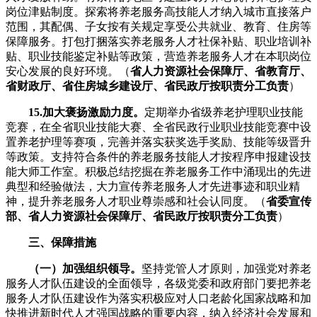
岗位津贴制度。探索将养老服务高技能人才纳入城市直接落户
范围，其配偶、子女按有关规定享受公共就业、教育、住房等
保障服务。打包打捆落实养老服务人才社保补贴、职业培训补
贴、职业技能鉴定补贴等政策，营造养老服务人才在本职岗位
安心发展的良好环境。（
省人力资源社会保障厅、省教育厅、
省财政厅、省住房城乡建设厅、省民政厅按职责分工负责
）
15.加大褒扬激励力度。
定期举办省级养老护理职业技能
竞赛，在全省职业技能大赛、全省民政行业职业技能竞赛中设
置养老护理等赛项，完善并落实获奖选手奖励、技能等级晋升
等政策。支持符合条件的养老服务技能人才按程序申报建设技
能大师工作室。积极总结挖掘在养老服务工作中涌现出的先进
典型和经验做法，大力宣传养老服务人才先进事迹和职业精
神，提升养老服务人才职业尊崇感和社会认同度。（
省委宣传
部、省人力资源社会保障厅、省民政厅按职责分工负责
）
三、保障措施
（一）加强组织领导。
坚持党管人才原则，加强党对养老
服务人才队伍建设的全面领导，各级党委和政府部门要把养老
服务人才队伍建设作为落实积极应对人口老龄化国家战略和加
快推进新时代人才强国战略的重要内容，纳入经济社会发展和