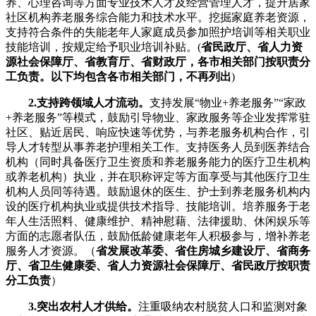
养、心理咨询等方面专业技术人才及经营管理人才，提升居家
社区机构养老服务综合能力和技术水平。挖掘家庭养老资源，
支持符合条件的失能老年人家庭成员参加照护培训等相关职业
技能培训，按规定给予职业培训补贴。(
省民政厅、省人力资
源社会保障厅、省教育厅、省财政厅，各市相关部门按职责分
工负责。以下均包含各市相关部门，不再列出
)
2.支持跨领域人才流动。
支持发展“物业+养老服务”“家政
+养老服务”等模式，鼓励引导物业、家政服务等企业发挥常驻
社区、贴近居民、响应快速等优势，与养老服务机构合作，引
导人才转型从事养老护理相关工作。支持医务人员到医养结合
机构（同时具备医疗卫生资质和养老服务能力的医疗卫生机构
或养老机构）执业，并在职称评定等方面享受与其他医疗卫生
机构人员同等待遇。鼓励退休的医生、护士到养老服务机构内
设的医疗机构执业或提供技术指导、技能培训。培养服务于老
年人生活照料、健康维护、精神慰藉、法律援助、休闲娱乐等
方面的志愿者队伍，鼓励低龄健康老年人积极参与，增补养老
服务人才资源。（
省发展改革委、省住房城乡建设厅、省商务
厅、省卫生健康委、省人力资源社会保障厅、省民政厅按职责
分工负责
）
3.突出农村人才供给。
注重吸纳农村脱贫人口和监测对象